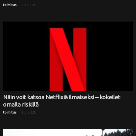
-
20.4.2021
toimitus
Näin voit katsoa Netflixiä ilmaiseksi – kokeilet
omalla riskillä
-
9.3.2020
toimitus