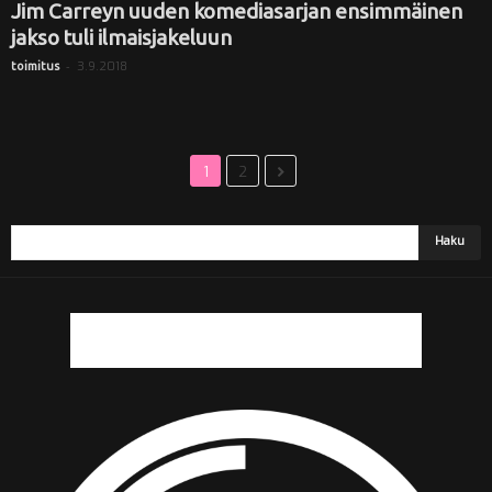
Jim Carreyn uuden komediasarjan ensimmäinen
jakso tuli ilmaisjakeluun
-
3.9.2018
toimitus
1
2