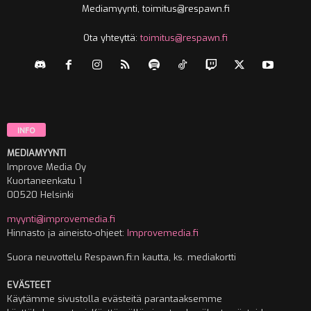
Mediamyynti, toimitus@respawn.fi
Ota yhteyttä:
toimitus@respawn.fi
INFO
MEDIAMYYNTI
Improve Media Oy
Kuortaneenkatu 1
00520 Helsinki
myynti@improvemedia.fi
Hinnasto ja aineisto-ohjeet:
Improvemedia.fi
Suora neuvottelu Respawn.fi:n kautta, ks. mediakortti
EVÄSTEET
Käytämme sivustolla evästeitä parantaaksemme