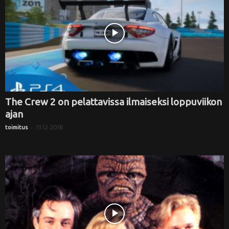
The Crew 2 on pelattavissa ilmaiseksi loppuviikon
ajan
-
13.12.2018
toimitus