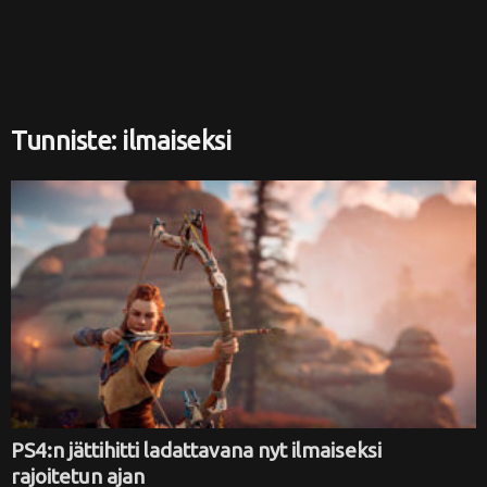
i
Tunniste: ilmaiseksi
PS4:n jättihitti ladattavana nyt ilmaiseksi
rajoitetun ajan