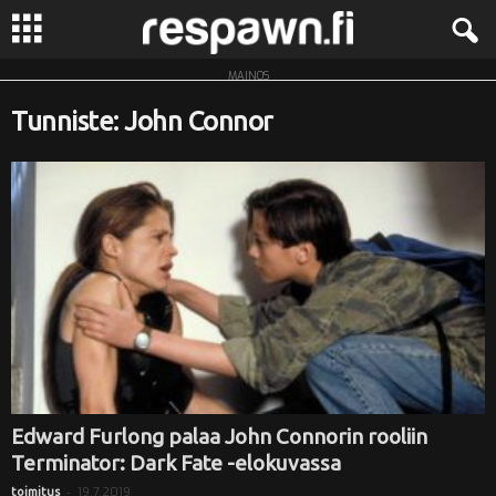
MAINOS
R
Tunniste: John Connor
e
s
p
a
w
n
.
Edward Furlong palaa John Connorin rooliin
Terminator: Dark Fate -elokuvassa
f
-
19.7.2019
toimitus