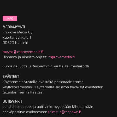
INFO
MEDIAMYYNTI
Improve Media Oy
Kuortaneenkatu 1
00520 Helsinki
myynti@improvemedia.fi
Hinnasto ja aineisto-ohjeet:
Improvemedia.fi
Suora neuvottelu Respawn.fi:n kautta, ks. mediakortti
EVÄSTEET
Käytämme sivustolla evästeitä parantaaksemme
käyttökokemustasi. Käyttämällä sivustoa hyväksyt evästeiden
tallentamisen laitteellesi.
UUTISVINKIT
Lehdistötiedotteet ja uutisvinkit pyydetään lähettämään
sähköpostitse osoitteeseen
toimitus@respawn.fi