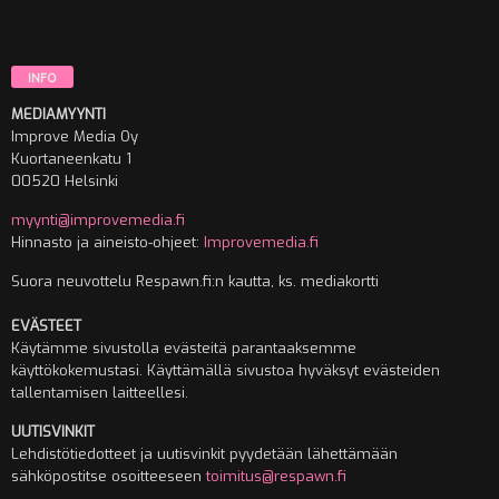
INFO
MEDIAMYYNTI
Improve Media Oy
Kuortaneenkatu 1
00520 Helsinki
myynti@improvemedia.fi
Hinnasto ja aineisto-ohjeet:
Improvemedia.fi
Suora neuvottelu Respawn.fi:n kautta, ks. mediakortti
EVÄSTEET
Käytämme sivustolla evästeitä parantaaksemme
käyttökokemustasi. Käyttämällä sivustoa hyväksyt evästeiden
tallentamisen laitteellesi.
UUTISVINKIT
Lehdistötiedotteet ja uutisvinkit pyydetään lähettämään
sähköpostitse osoitteeseen
toimitus@respawn.fi