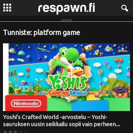
MAINOS
R
Tunniste: platform game
e
s
p
a
w
n
.
Yoshi’s Crafted World -arvostelu – Yoshi-
sauruksen uusin seikkailu sopii vain perheen...
f