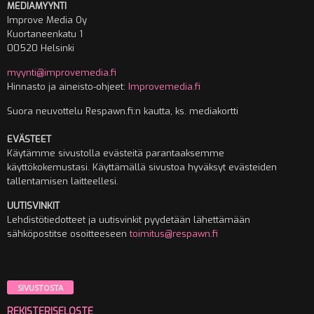
MEDIAMYYNTI
Improve Media Oy
Kuortaneenkatu 1
00520 Helsinki
myynti@improvemedia.fi
Hinnasto ja aineisto-ohjeet:
Improvemedia.fi
Suora neuvottelu Respawn.fi:n kautta, ks. mediakortti
EVÄSTEET
Käytämme sivustolla evästeitä parantaaksemme
käyttökokemustasi. Käyttämällä sivustoa hyväksyt evästeiden
tallentamisen laitteellesi.
UUTISVINKIT
Lehdistötiedotteet ja uutisvinkit pyydetään lähettämään
sähköpostitse osoitteeseen
toimitus@respawn.fi
SIVUSTOSTA
REKISTERISELOSTE