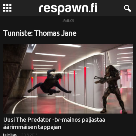
MAINOS
R
Tunniste: Thomas Jane
e
s
p
a
w
n
.
Uusi The Predator -tv-mainos paljastaa
äärimmäisen tappajan
f
-
20.8.2018
toimitus