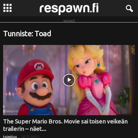
MAINOS
R
Tunniste: Toad
e
s
p
a
w
n
.
The Super Mario Bros. Movie sai toisen veikeän
trailerin – näet...
f
-
30.11.2022
toimitus