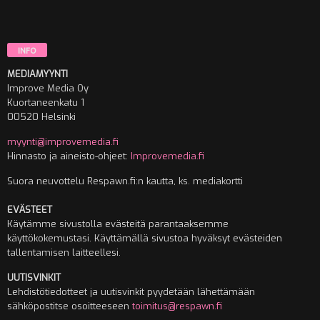
INFO
MEDIAMYYNTI
Improve Media Oy
Kuortaneenkatu 1
00520 Helsinki
myynti@improvemedia.fi
Hinnasto ja aineisto-ohjeet:
Improvemedia.fi
Suora neuvottelu Respawn.fi:n kautta, ks. mediakortti
EVÄSTEET
Käytämme sivustolla evästeitä parantaaksemme
käyttökokemustasi. Käyttämällä sivustoa hyväksyt evästeiden
tallentamisen laitteellesi.
UUTISVINKIT
Lehdistötiedotteet ja uutisvinkit pyydetään lähettämään
sähköpostitse osoitteeseen
toimitus@respawn.fi