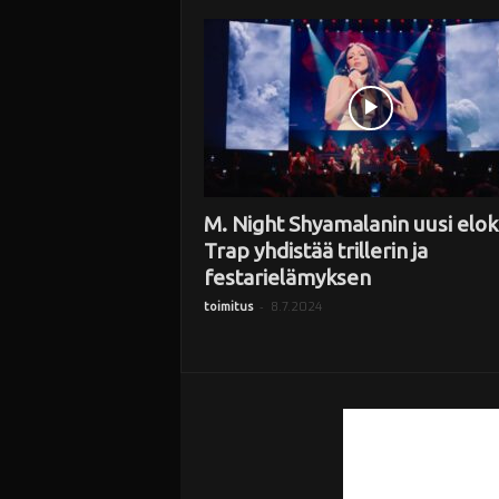
i
M. Night Shyamalanin uusi elo
Trap yhdistää trillerin ja
festarielämyksen
-
8.7.2024
toimitus