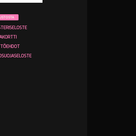
USTOSTA
STERISELOSTE
AKORTTI
TTÖEHDOT
OSUOJASELOSTE