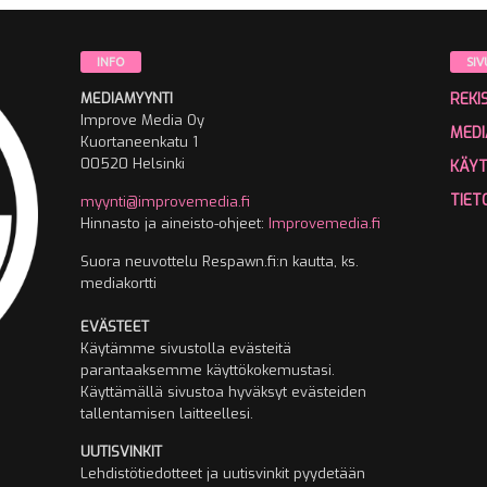
INFO
SIV
MEDIAMYYNTI
REKI
Improve Media Oy
MEDI
Kuortaneenkatu 1
00520 Helsinki
KÄY
TIET
myynti@improvemedia.fi
Hinnasto ja aineisto-ohjeet:
Improvemedia.fi
Suora neuvottelu Respawn.fi:n kautta, ks.
mediakortti
EVÄSTEET
Käytämme sivustolla evästeitä
parantaaksemme käyttökokemustasi.
Käyttämällä sivustoa hyväksyt evästeiden
tallentamisen laitteellesi.
UUTISVINKIT
Lehdistötiedotteet ja uutisvinkit pyydetään