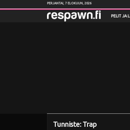
PERJANTAI, 7 ELOKUUN, 2026
R
PELIT JA 
e
s
p
a
w
n
.
f
Tunniste: Trap