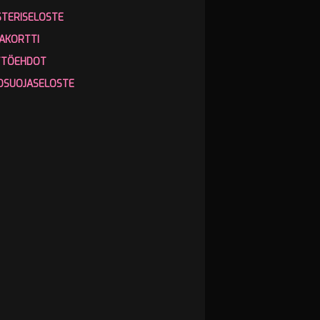
STERISELOSTE
AKORTTI
TTÖEHDOT
OSUOJASELOSTE