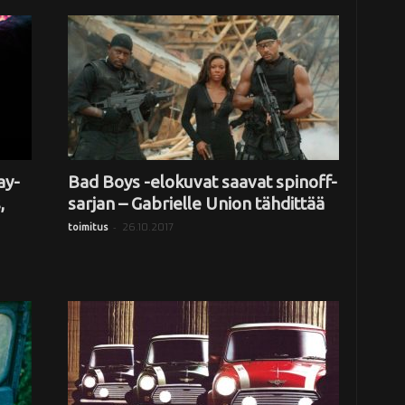
ay-
Bad Boys -elokuvat saavat spinoff-
,
sarjan – Gabrielle Union tähdittää
-
26.10.2017
toimitus