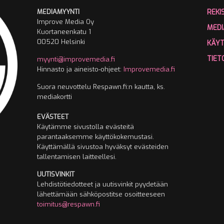
MEDIAMYYNTI
REKI
Improve Media Oy
MEDI
Kuortaneenkatu 1
00520 Helsinki
KÄY
TIET
myynti@improvemedia.fi
Hinnasto ja aineisto-ohjeet:
Improvemedia.fi
Suora neuvottelu Respawn.fi:n kautta, ks.
mediakortti
EVÄSTEET
Käytämme sivustolla evästeitä
parantaaksemme käyttökokemustasi.
Käyttämällä sivustoa hyväksyt evästeiden
tallentamisen laitteellesi.
UUTISVINKIT
Lehdistötiedotteet ja uutisvinkit pyydetään
lähettämään sähköpostitse osoitteeseen
toimitus@respawn.fi