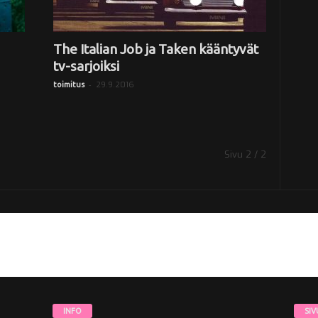
The Italian Job ja Taken kääntyvät
tv-sarjoiksi
-
29.9.2016
toimitus
Sivu 2 / 2
INFO
SIV