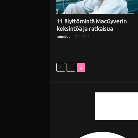
11 älyttömintä MacGyverin
keksintöä ja ratkaisua
-
17.9.2017
toimitus
1
2