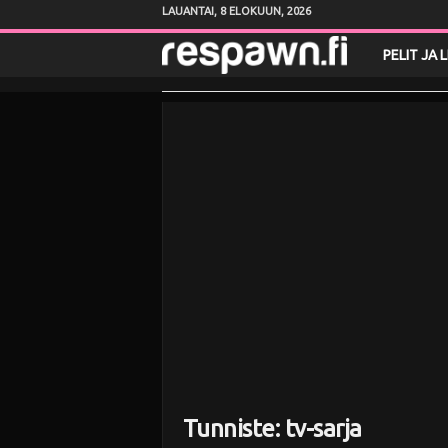
LAUANTAI, 8 ELOKUUN, 2026
R
PELIT JA 
e
s
p
a
w
n
.
f
Tunniste: tv-sarja