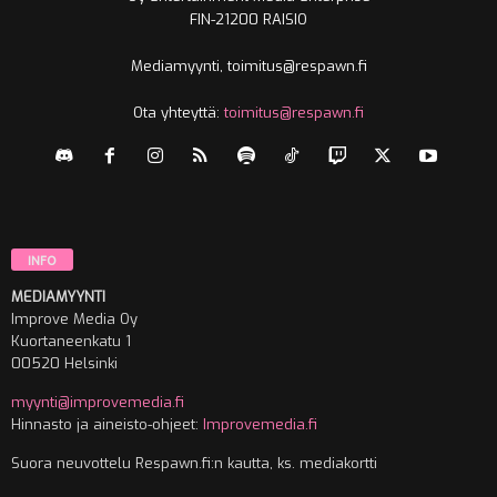
FIN-21200 RAISIO
Mediamyynti, toimitus@respawn.fi
Ota yhteyttä:
toimitus@respawn.fi
INFO
MEDIAMYYNTI
Improve Media Oy
Kuortaneenkatu 1
00520 Helsinki
myynti@improvemedia.fi
Hinnasto ja aineisto-ohjeet:
Improvemedia.fi
Suora neuvottelu Respawn.fi:n kautta, ks. mediakortti