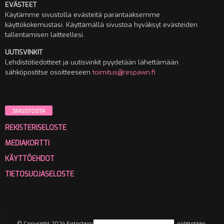
EVÄSTEET
Käytämme sivustolla evästeitä parantaaksemme
käyttökokemustasi. Käyttämällä sivustoa hyväksyt evästeiden
tallentamisen laitteellesi.
UUTISVINKIT
Lehdistötiedotteet ja uutisvinkit pyydetään lähettämään
sähköpostitse osoitteeseen
toimitus@respawn.fi
SIVUSTOSTA
REKISTERISELOSTE
MEDIAKORTTI
KÄYTTÖEHDOT
TIETOSUOJASELOSTE
© Copyright 2024 Entertainment Media Oy. Kaikki oikeudet pidätetään.