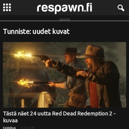
MAINOS
R
Tunniste: uudet kuvat
e
s
p
a
w
n
.
Tästä näet 24 uutta Red Dead Redemption 2 -
kuvaa
f
-
21.9.2018
toimitus