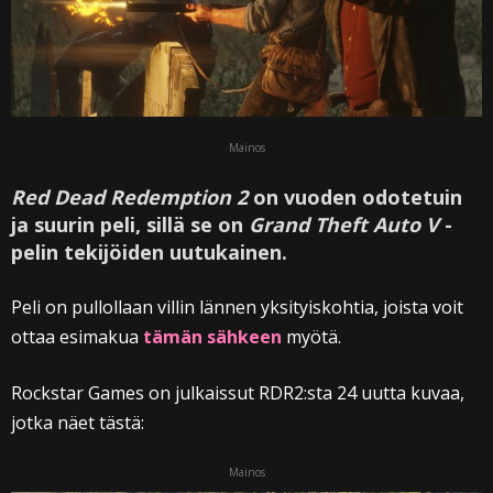
Mainos
Red Dead Redemption 2
on vuoden odotetuin
ja suurin peli, sillä se on
Grand Theft Auto V
-
pelin tekijöiden uutukainen.
Peli on pullollaan villin lännen yksityiskohtia, joista voit
ottaa esimakua
tämän sähkeen
myötä.
Rockstar Games on julkaissut RDR2:sta 24 uutta kuvaa,
jotka näet tästä:
Mainos