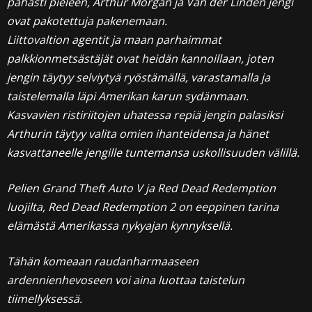
pahasti pieleen, Arthur Morgan ja Van der Linden jengi
ovat pakotettuja pakenemaan.
Liittovaltion agentit ja maan parhaimmat
palkkionmetsästäjät ovat heidän kannoillaan, joten
jengin täytyy selviytyä ryöstämällä, varastamalla ja
taistelemalla läpi Amerikan karun sydänmaan.
Kasvavien ristiriitojen uhatessa repiä jengin palasiksi
Arthurin täytyy valita omien ihanteidensa ja hänet
kasvattaneelle jengille tuntemansa uskollisuuden välillä.
Pelien Grand Theft Auto V ja Red Dead Redemption
luojilta, Red Dead Redemption 2 on eeppinen tarina
elämästä Amerikassa nykyajan kynnyksellä.
Tähän komeaan raudanharmaaseen
ardennienhevoseen voi aina luottaa taistelun
tiimellyksessä.