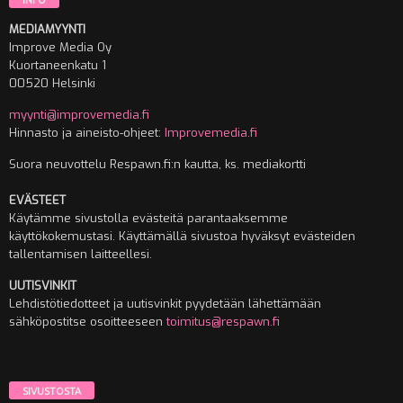
MEDIAMYYNTI
Improve Media Oy
Kuortaneenkatu 1
00520 Helsinki
myynti@improvemedia.fi
Hinnasto ja aineisto-ohjeet:
Improvemedia.fi
Suora neuvottelu Respawn.fi:n kautta, ks. mediakortti
EVÄSTEET
Käytämme sivustolla evästeitä parantaaksemme
käyttökokemustasi. Käyttämällä sivustoa hyväksyt evästeiden
tallentamisen laitteellesi.
UUTISVINKIT
Lehdistötiedotteet ja uutisvinkit pyydetään lähettämään
sähköpostitse osoitteeseen
toimitus@respawn.fi
SIVUSTOSTA