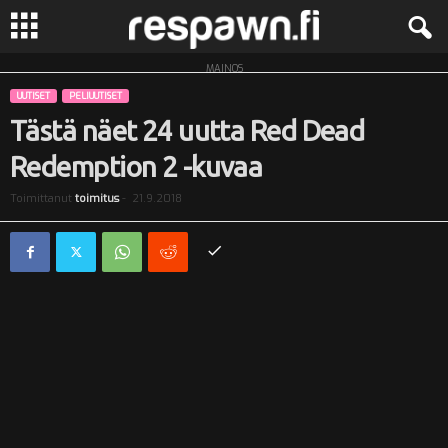
MAINOS
R
UUTISET
PELIUUTISET
e
Tästä näet 24 uutta Red Dead
Redemption 2 -kuvaa
s
Toimittanut
toimitus
-
21.9.2018
p
a
w
n
.
f