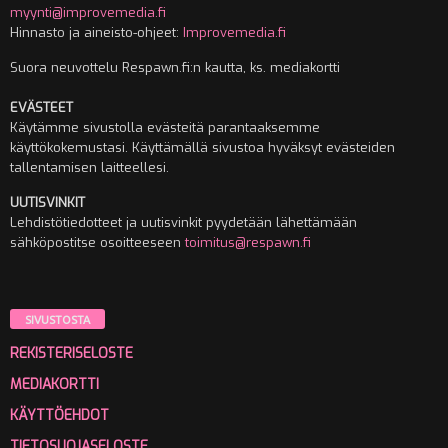
myynti@improvemedia.fi
Hinnasto ja aineisto-ohjeet:
Improvemedia.fi
Suora neuvottelu Respawn.fi:n kautta, ks. mediakortti
EVÄSTEET
Käytämme sivustolla evästeitä parantaaksemme
käyttökokemustasi. Käyttämällä sivustoa hyväksyt evästeiden
tallentamisen laitteellesi.
UUTISVINKIT
Lehdistötiedotteet ja uutisvinkit pyydetään lähettämään
sähköpostitse osoitteeseen
toimitus@respawn.fi
SIVUSTOSTA
REKISTERISELOSTE
MEDIAKORTTI
KÄYTTÖEHDOT
TIETOSUOJASELOSTE