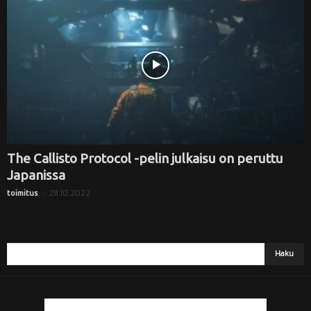
i
The Callisto Protocol -pelin julkaisu on peruttu
Japanissa
-
28.10.2022
toimitus