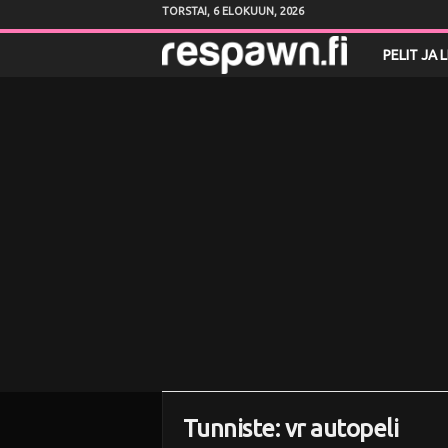
TORSTAI, 6 ELOKUUN, 2026
R
PELIT JA 
e
s
p
a
w
n
.
f
Tunniste: vr autopeli