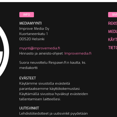
INFO
SIV
MEDIAMYYNTI
REKI
Improve Media Oy
MEDI
Kuortaneenkatu 1
00520 Helsinki
KÄY
TIET
myynti@improvemedia.fi
Hinnasto ja aineisto-ohjeet:
Improvemedia.fi
Suora neuvottelu Respawn.fi:n kautta, ks.
mediakortti
EVÄSTEET
Käytämme sivustolla evästeitä
parantaaksemme käyttökokemustasi.
Käyttämällä sivustoa hyväksyt evästeiden
tallentamisen laitteellesi.
UUTISVINKIT
Lehdistötiedotteet ja uutisvinkit pyydetään