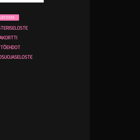
USTOSTA
STERISELOSTE
AKORTTI
TTÖEHDOT
OSUOJASELOSTE