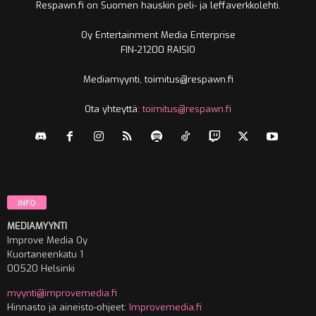
Respawn.fi on Suomen hauskin peli- ja leffaverkkolehti.
Oy Entertainment Media Enterprise
FIN-21200 RAISIO
Mediamyynti, toimitus@respawn.fi
Ota yhteyttä:
toimitus@respawn.fi
INFO
MEDIAMYYNTI
Improve Media Oy
Kuortaneenkatu 1
00520 Helsinki
myynti@improvemedia.fi
Hinnasto ja aineisto-ohjeet:
Improvemedia.fi