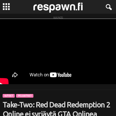
MAINOS
R
e
s
p
a
w
n
UUTISET
PELIUUTISET
.
Take-Two: Red Dead Redemption 2
f
Online ei syrjäytä GTA Onlinea