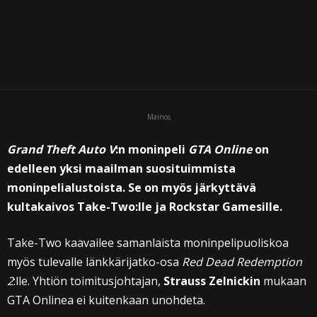
Mainos
Grand Theft Auto V
:n moninpeli
GTA Online
on
edelleen yksi maailman suosituimmista
moninpelialustoista. Se on myös järkyttävä
kultakaivos Take-Two:lle ja Rockstar Gamesille.
Take-Two kaavailee samanlaista moninpelipuoliskoa
myös tulevalle länkkärijatko-osa
Red Dead Redemption
2
:lle. Yhtiön toimitusjohtajan,
Strauss Zelnickin
mukaan
GTA Onlinea ei kuitenkaan unohdeta.