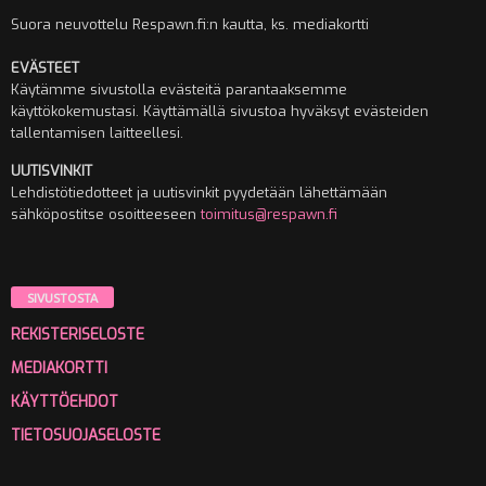
Suora neuvottelu Respawn.fi:n kautta, ks. mediakortti
EVÄSTEET
Käytämme sivustolla evästeitä parantaaksemme
käyttökokemustasi. Käyttämällä sivustoa hyväksyt evästeiden
tallentamisen laitteellesi.
UUTISVINKIT
Lehdistötiedotteet ja uutisvinkit pyydetään lähettämään
sähköpostitse osoitteeseen
toimitus@respawn.fi
SIVUSTOSTA
REKISTERISELOSTE
MEDIAKORTTI
KÄYTTÖEHDOT
TIETOSUOJASELOSTE