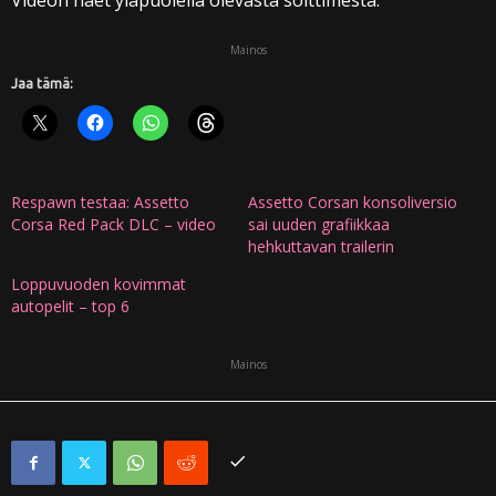
Videon näet yläpuolella olevasta soittimesta.
Mainos
Jaa tämä:
Respawn testaa: Assetto
Assetto Corsan konsoliversio
Corsa Red Pack DLC – video
sai uuden grafiikkaa
hehkuttavan trailerin
Loppuvuoden kovimmat
autopelit – top 6
Mainos