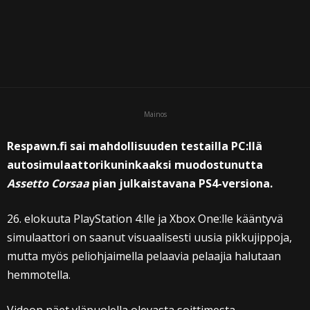
Mainos
Respawn.fi sai mahdollisuuden testailla PC:llä
autosimulaattorikuninkaaksi muodostunutta
Assetto Corsaa
pian julkaistavana PS4-versiona.
26. elokuuta PlayStation 4:lle ja Xbox One:lle kääntyvä
simulaattori on saanut visuaalisesti uusia pikkujippoja,
mutta myös peliohjaimella pelaavia pelaajia halutaan
hemmotella.