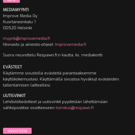
MEDIAMYYNTI
Improve Media Oy
Kuortaneenkatu 1
00520 Helsinki
myynti@improvemedia.fi
Hinnasto ja aineisto-ohjeet:
Improvemedia.fi
Suora neuvottelu Respawn.fi:n kautta, ks. mediakortti
EVÄSTEET
Käytämme sivustolla evästeitä parantaaksemme
käyttökokemustasi. Käyttämällä sivustoa hyväksyt evästeiden
tallentamisen laitteellesi.
UUTISVINKIT
Lehdistötiedotteet ja uutisvinkit pyydetään lähettämään
sähköpostitse osoitteeseen
toimitus@respawn.fi
SIVUSTOSTA