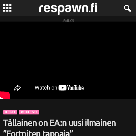
MAINOS
R
e
s
p
a
w
n
UUTISET
PELIUUTISET
.
Tällainen on EA:n uusi ilmainen
f
”Fortniten tappaja”