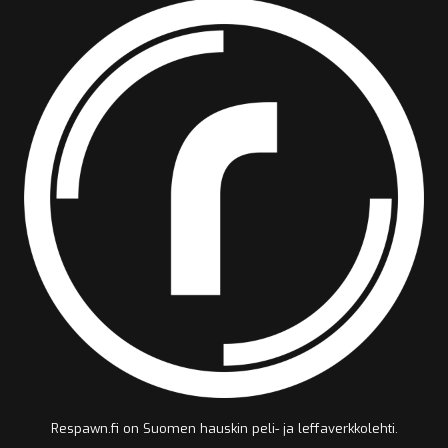
Respawn.fi on Suomen hauskin peli- ja leffaverkkolehti.