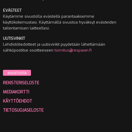
EVÄSTEET
Käytämme sivustolla evästeitä parantaaksemme
käyttökokemustasi. Käyttämällä sivustoa hyväksyt evästeiden
tallentamisen laitteellesi.
UUTISVINKIT
Lehdistötiedotteet ja uutisvinkit pyydetään lähettämään
sähköpostitse osoitteeseen
toimitus@respawn.fi
SIVUSTOSTA
REKISTERISELOSTE
MEDIAKORTTI
KÄYTTÖEHDOT
TIETOSUOJASELOSTE