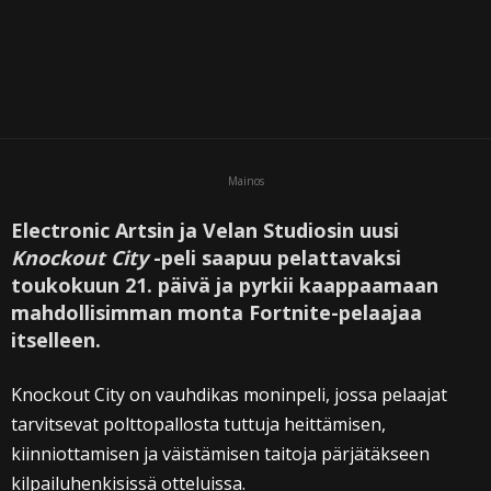
Mainos
Electronic Artsin ja Velan Studiosin uusi
Knockout City
-peli saapuu pelattavaksi
toukokuun 21. päivä ja pyrkii kaappaamaan
mahdollisimman monta Fortnite-pelaajaa
itselleen.
Knockout City on vauhdikas moninpeli, jossa pelaajat
tarvitsevat polttopallosta tuttuja heittämisen,
kiinniottamisen ja väistämisen taitoja pärjätäkseen
kilpailuhenkisissä otteluissa.