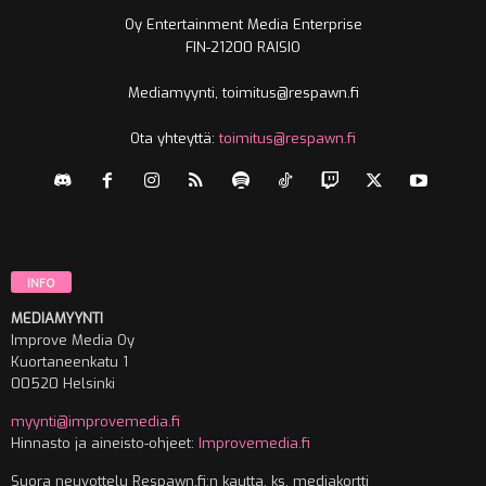
Oy Entertainment Media Enterprise
FIN-21200 RAISIO
Mediamyynti, toimitus@respawn.fi
Ota yhteyttä:
toimitus@respawn.fi
INFO
MEDIAMYYNTI
Improve Media Oy
Kuortaneenkatu 1
00520 Helsinki
myynti@improvemedia.fi
Hinnasto ja aineisto-ohjeet:
Improvemedia.fi
Suora neuvottelu Respawn.fi:n kautta, ks. mediakortti