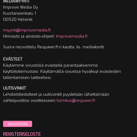
MEDIAMYYNTI
Improve Media Oy
Kuortaneenkatu 1
00520 Helsinki
myynti@improvemedia.fi
Hinnasto ja aineisto-ohjeet:
Improvemedia.fi
Suora neuvottelu Respawn.fi:n kautta, ks. mediakortti
EVÄSTEET
Käytämme sivustolla evästeitä parantaaksemme
käyttökokemustasi. Käyttämällä sivustoa hyväksyt evästeiden
tallentamisen laitteellesi.
UUTISVINKIT
Lehdistötiedotteet ja uutisvinkit pyydetään lähettämään
sähköpostitse osoitteeseen
toimitus@respawn.fi
SIVUSTOSTA
REKISTERISELOSTE