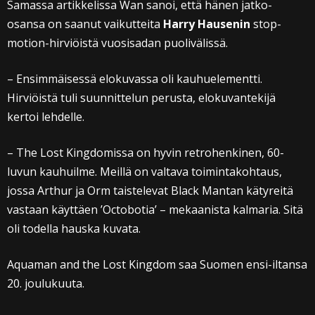
Samassa artikkelissa Wan sanoi, että hänen jatko-
osansa on saanut vaikutteita
Harry Hausenin
stop-
motion-hirviöistä vuosisadan puolivälissä.
– Ensimmäisessä elokuvassa oli kauhuelementti.
Hirviöistä tuli suunnittelun perusta, elokuvantekijä
kertoi lehdelle.
– The Lost Kingdomissa on hyvin retrohenkinen, 60-
luvun kauhuilme. Meillä on valtava toimintakohtaus,
jossa Arthur ja Orm taistelevat Black Mantan kätyreitä
vastaan käyttäen ’Octobotia’ – mekaanista kalmaria. Sitä
oli todella hauska kuvata.
Aquaman and the Lost Kingdom saa Suomen ensi-iltansa
20. joulukuuta.