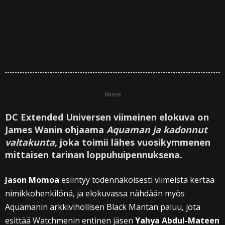
Mainos
DC Extended Universen viimeinen elokuva on
James Wanin ohjaama
Aquaman ja kadonnut
valtakunta
, joka toimii lähes vuosikymmenen
mittaisen tarinan loppuhuipennuksena.
Jason Momoa
esiintyy todennäköisesti viimeistä kertaa
nimikkohenkilönä, ja elokuvassa nähdään myös
Aquamanin arkkivihollisen Black Mantan paluu, jota
esittää Watchmenin entinen jäsen
Yahya Abdul-Mateen