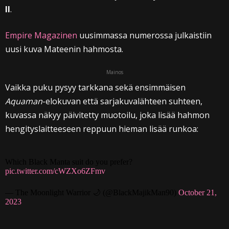
II
.
Empire Magazinen
uusimmassa numerossa julkaistiin
uusi kuva Mateenin hahmosta.
Mainos
Vaikka puku pysyy tarkkana sekä ensimmäisen
Aquaman
-elokuvan että sarjakuvalähteen suhteen,
kuvassa näkyy päivitetty muotoilu, joka lisää hahmon
hengityslaitteeseen reppuun hieman lisää runkoa:
Which Black Manta suit do you prefer?
pic.twitter.com/cWZXo6ZFmv
— The Moonlight Warrior 🌙 (@BlackMajikMan90)
October 21,
2023