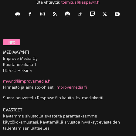
Ota yhteyttä:
toimitus@respawn.fi
INFO
MEDIAMYYNTI
Improve Media Oy
Kuortaneenkatu 1
00520 Helsinki
myynti@improvemedia.fi
Hinnasto ja aineisto-ohjeet:
Improvemedia.fi
Suora neuvottelu Respawn.fi:n kautta, ks. mediakortti
EVÄSTEET
Käytämme sivustolla evästeitä parantaaksemme
käyttökokemustasi. Käyttämällä sivustoa hyväksyt evästeiden
tallentamisen laitteellesi.