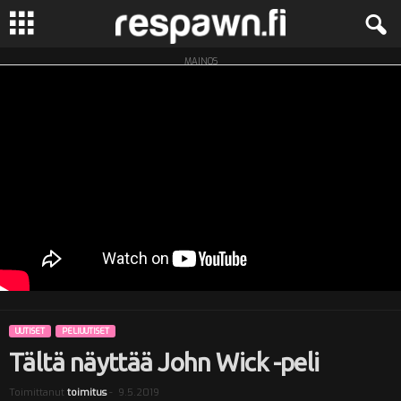
MAINOS
R
e
s
p
a
w
n
UUTISET
PELIUUTISET
.
Tältä näyttää John Wick -peli
f
Toimittanut
toimitus
-
9.5.2019