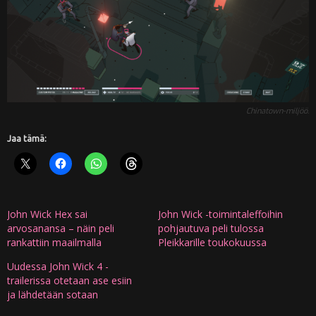
Chinatown-miljöö.
Jaa tämä:
John Wick Hex sai
John Wick -toimintaleffoihin
arvosanansa – näin peli
pohjautuva peli tulossa
rankattiin maailmalla
Pleikkarille toukokuussa
Uudessa John Wick 4 -
trailerissa otetaan ase esiin
ja lähdetään sotaan