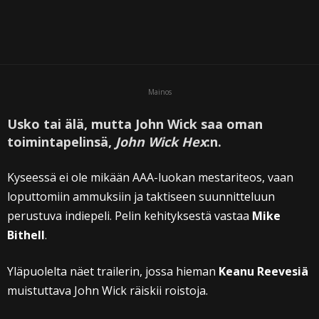
Mainos
Usko tai älä, mutta John Wick saa oman
toimintapelinsä,
John Wick Hex
:n.
Kyseessä ei ole mikään AAA-luokan mestariteos, vaan
loputtomiin ammuksiin ja taktiseen suunnitteluun
perustuva indiepeli. Pelin kehityksestä vastaa
Mike
Bithell
.
Yläpuolelta näet trailerin, jossa hieman
Keanu Reevesiä
muistuttava John Wick räiskii roistoja.