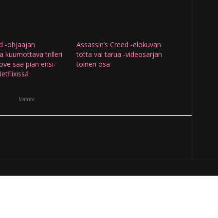
d -ohjaajan
Assassin’s Creed -elokuvan
 kuumottava trilleri
totta vai tarua -videosarjan
ve saa pian ensi-
toinen osa
etflixissä
Mainos