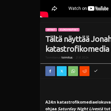
UUTISET
ELOKUVAUUTISET
Tältä näyttää Jonah
katastrofikomedia
Toimittanut
toimitus
-
21.8.2024
A24:n katastrofikomediaelokuv
ohjaa
Saturday Night Livestä
tut