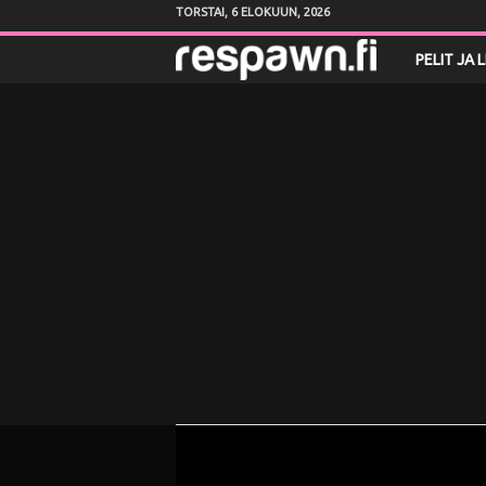
TORSTAI, 6 ELOKUUN, 2026
R
PELIT JA 
e
s
p
a
w
n
.
f