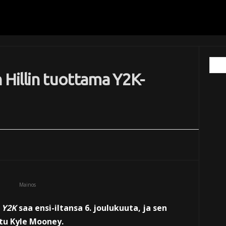
 Hillin tuottama Y2K-
Mainos
a
Y2K
saa ensi-iltansa 6. joulukuuta, ja sen
tu Kyle Mooney.