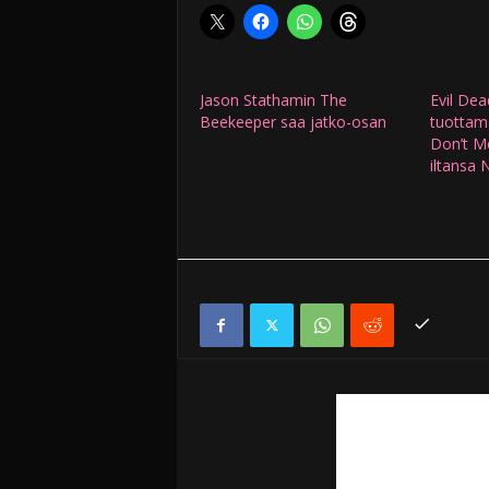
Jason Stathamin The
Evil Dea
Beekeeper saa jatko-osan
tuottama
Don’t Mo
iltansa N