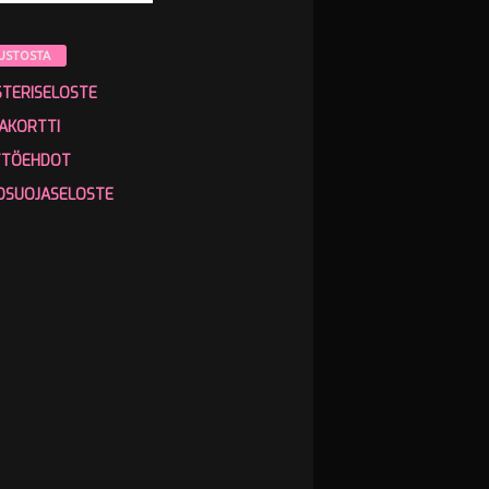
USTOSTA
STERISELOSTE
AKORTTI
TTÖEHDOT
OSUOJASELOSTE