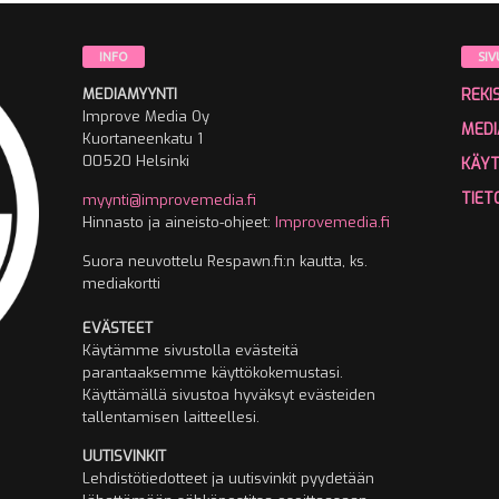
INFO
SIV
MEDIAMYYNTI
REKI
Improve Media Oy
MEDI
Kuortaneenkatu 1
00520 Helsinki
KÄY
TIET
myynti@improvemedia.fi
Hinnasto ja aineisto-ohjeet:
Improvemedia.fi
Suora neuvottelu Respawn.fi:n kautta, ks.
mediakortti
EVÄSTEET
Käytämme sivustolla evästeitä
parantaaksemme käyttökokemustasi.
Käyttämällä sivustoa hyväksyt evästeiden
tallentamisen laitteellesi.
UUTISVINKIT
Lehdistötiedotteet ja uutisvinkit pyydetään