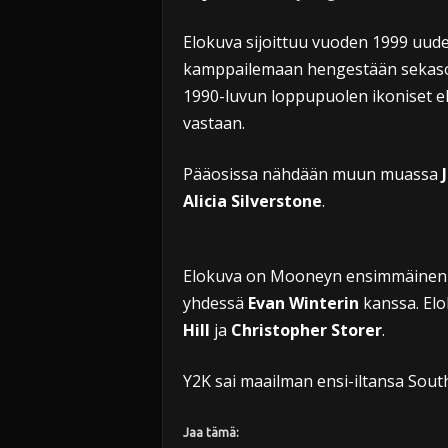
Elokuva sijoittuu vuoden 1999 uude
kamppailemaan hengestään sekasort
1990-luvun loppupuolen ikoniset el
vastaan.
Pääosissa nähdään muun muassa
Alicia Silverstone
.
Elokuva on Mooneyn ensimmäinen oh
yhdessä
Evan Winterin
kanssa. Elo
Hill
ja
Christopher Storer
.
Y2K sai maailman ensi-iltansa South
Jaa tämä: