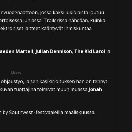
nvuodenaattoon, jossa kaksi lukiolaista joutuu
oisessa juhlassa. Trailerissa nähdään, kuinka
ektroniset laitteet kääntyvät ihmiskuntaa
Jaeden Martell
,
Julian Dennison
,
The Kid Laroi
ja
Mainos
jaustyö, ja sen käsikirjoituksen hän on tehnyt
kuvan tuottajina toimivat muun muassa
Jonah
 by Southwest -festivaaleilla maaliskuussa.