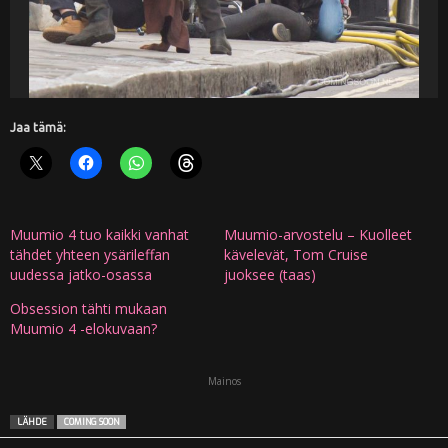
Jaa tämä:
Muumio 4 tuo kaikki vanhat
Muumio-arvostelu – Kuolleet
tähdet yhteen ysärileffan
kävelevät, Tom Cruise
uudessa jatko-osassa
juoksee (taas)
Obsession tähti mukaan
Muumio 4 -elokuvaan?
Mainos
LÄHDE
COMING SOON