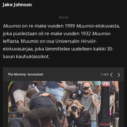
Jake Johnson
.
Mainos
Muumio
on re-make vuoden 1999
Muumio
-elokuvasta,
joka puolestaan oli re-make vuoden 1932
Muumio
-
leffasta. Muumio on osa Universalin
Hirviöt
-
elokuvasarjaa, joka lämmittelee uudelleen kaikki 30-
luvun kauhuklassikot.
The Mummy -kuvaukset
1
of 6