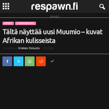
MAINOS
R
UUTISET
ELOKUVAUUTISET
e
Tältä näyttää uusi Muumio – kuvat
Afrikan kulisseista
s
Toimittanut
Kristian Eloluoto
-
1.8.2016
p
a
w
n
.
f