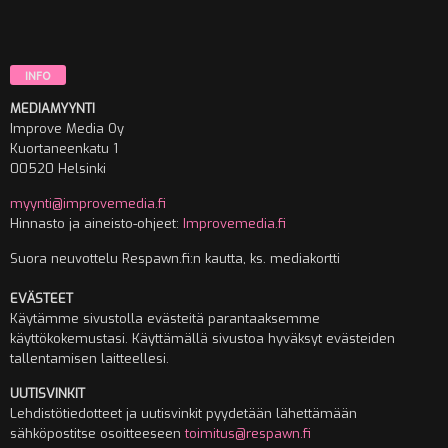
Annabelle Wallis innostui otoksen jälkeen tuulikoneesta.
INFO
MEDIAMYYNTI
Improve Media Oy
Kuortaneenkatu 1
00520 Helsinki
myynti@improvemedia.fi
Hinnasto ja aineisto-ohjeet:
Improvemedia.fi
Suora neuvottelu Respawn.fi:n kautta, ks. mediakortti
EVÄSTEET
Käytämme sivustolla evästeitä parantaaksemme
käyttökokemustasi. Käyttämällä sivustoa hyväksyt evästeiden
tallentamisen laitteellesi.
UUTISVINKIT
Lehdistötiedotteet ja uutisvinkit pyydetään lähettämään
sähköpostitse osoitteeseen
toimitus@respawn.fi