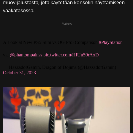
muovijalustasta, jota käytetään konsolin näyttämiseen
vaakatasossa.
Mainos
A Look at New PS5 Slim vs OG PS5 Comparison
#PlayStation
via
@phantompainss
pic.twitter.com/HIUu59rAxD
— HazzadorGamin, Dragon of Dojima (@HazzadorGamin)
October 31, 2023