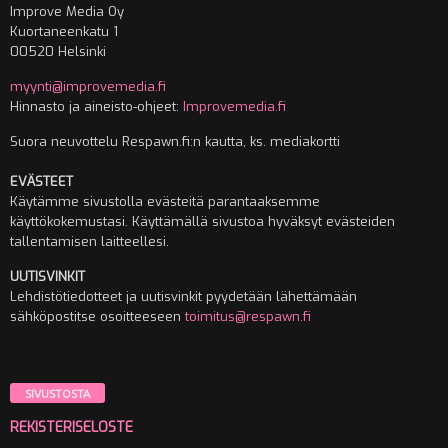
Improve Media Oy
Kuortaneenkatu 1
00520 Helsinki
myynti@improvemedia.fi
Hinnasto ja aineisto-ohjeet:
Improvemedia.fi
Suora neuvottelu Respawn.fi:n kautta, ks. mediakortti
EVÄSTEET
Käytämme sivustolla evästeitä parantaaksemme
käyttökokemustasi. Käyttämällä sivustoa hyväksyt evästeiden
tallentamisen laitteellesi.
UUTISVINKIT
Lehdistötiedotteet ja uutisvinkit pyydetään lähettämään
sähköpostitse osoitteeseen
toimitus@respawn.fi
SIVUSTOSTA
REKISTERISELOSTE