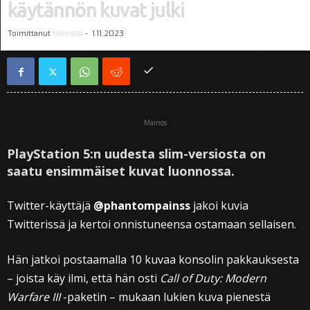
käytännön kuvat julki
Toimittanut
toimitus
-
1.11.2023
Mainos
PlayStation 5:n uudesta slim-versiosta on
saatu ensimmäiset kuvat luonnossa.
Twitter-käyttäjä
@phantompainss
jakoi kuvia
Twitterissä ja kertoi onnistuneensa ostamaan sellaisen.
Hän jatkoi postaamalla 10 kuvaa konsolin pakkauksesta
– joista käy ilmi, että hän osti
Call of Duty: Modern
Warfare III
-paketin – mukaan lukien kuva pienestä