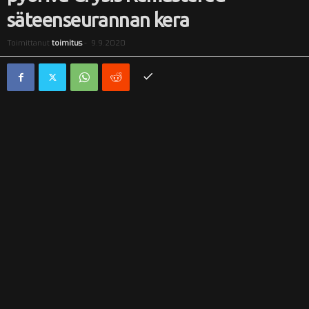
säteenseurannan kera
i
Toimittanut
toimitus
-
9.9.2020