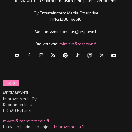
Respawn.fi on Suomen hauskin peli- ja leffaverkkolehti.
Oy Entertainment Media Enterprise
FIN-21200 RAISIO
Mediamyynti, toimitus@respawn.fi
Ota yhteyttä:
toimitus@respawn.fi
INFO
MEDIAMYYNTI
Improve Media Oy
Kuortaneenkatu 1
00520 Helsinki
myynti@improvemedia.fi
Hinnasto ja aineisto-ohjeet:
Improvemedia.fi