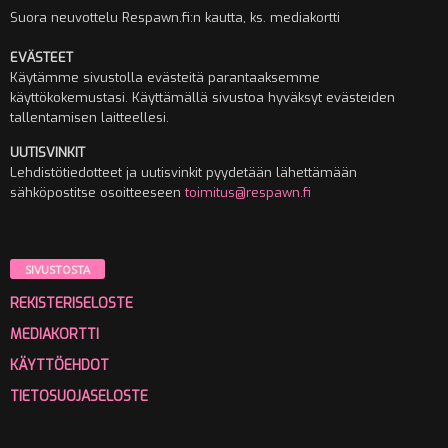
Suora neuvottelu Respawn.fi:n kautta, ks. mediakortti
EVÄSTEET
Käytämme sivustolla evästeitä parantaaksemme
käyttökokemustasi. Käyttämällä sivustoa hyväksyt evästeiden
tallentamisen laitteellesi.
UUTISVINKIT
Lehdistötiedotteet ja uutisvinkit pyydetään lähettämään
sähköpostitse osoitteeseen
toimitus@respawn.fi
SIVUSTOSTA
REKISTERISELOSTE
MEDIAKORTTI
KÄYTTÖEHDOT
TIETOSUOJASELOSTE