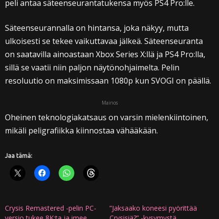
peli antaa säteenseurantatukensa myös PS4 Pro:lle.
Säteenseurannalla on hintansa, joka näkyy, mutta
ulkoisesti se tekee vaikuttavaa jälkeä. Säteenseuranta
on saatavilla ainoastaan Xbox Series X:llä ja PS4 Pro:lla,
sillä se vaatii niin paljon näytönohjaimelta. Pelin
resoluutio on maksimissaan 1080p kun SVOGI on päällä.
Mainos
Oheinen teknologiakatsaus on varsin mielenkiintoinen,
mikäli peligrafiikka kiinnostaa vähääkään.
Jaa tämä:
Crysis Remastered -pelin PC-
”Jaksaako koneesi pyörittää
versio tukee 8K:ta ja imee
Crysisiä?” -kysymystä