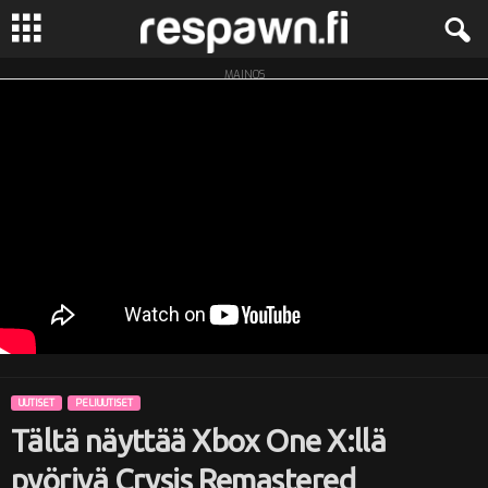
MAINOS
R
e
s
p
a
w
n
UUTISET
PELIUUTISET
.
Tältä näyttää Xbox One X:llä
f
pyörivä Crysis Remastered