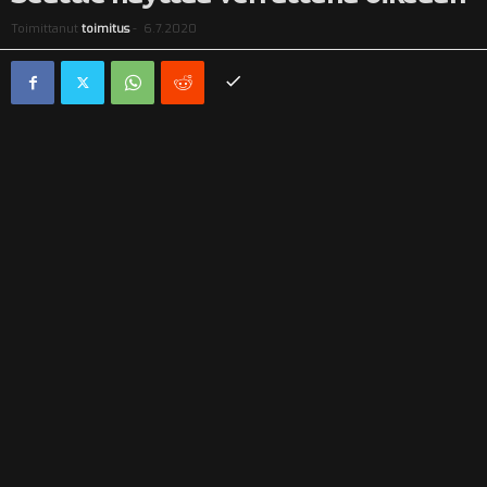
i
Toimittanut
toimitus
-
6.7.2020