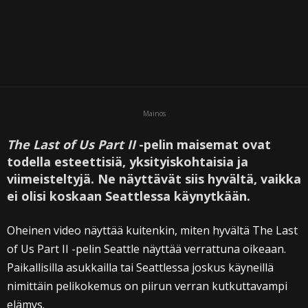
Mainos
The Last of Us Part II
-pelin maisemat ovat
todella esteettisiä, yksityiskohtaisia ja
viimeisteltyjä. Ne näyttävät siis hyvältä, vaikka
ei olisi koskaan Seattlessa käynytkään.
Oheinen video näyttää kuitenkin, miten hyvältä The Last
of Us Part II -pelin Seattle näyttää verrattuna oikeaan.
Paikallisilla asukkailla tai Seattlessa joskus käyneillä
nimittäin pelikokemus on piirun verran kutkuttavampi
elämys.