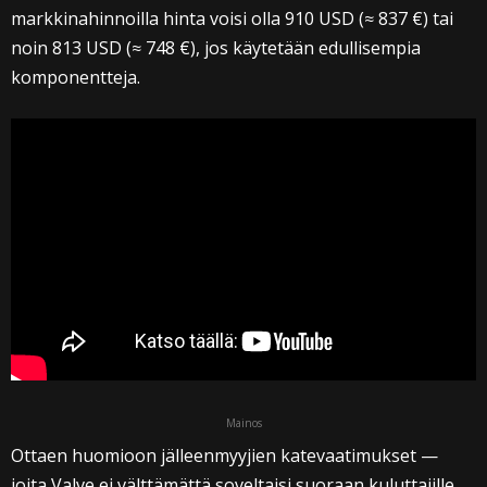
markkinahinnoilla hinta voisi olla 910 USD (≈ 837 €) tai
noin 813 USD (≈ 748 €), jos käytetään edullisempia
komponentteja.
Mainos
Ottaen huomioon jälleenmyyjien katevaatimukset —
joita Valve ei välttämättä soveltaisi suoraan kuluttajille