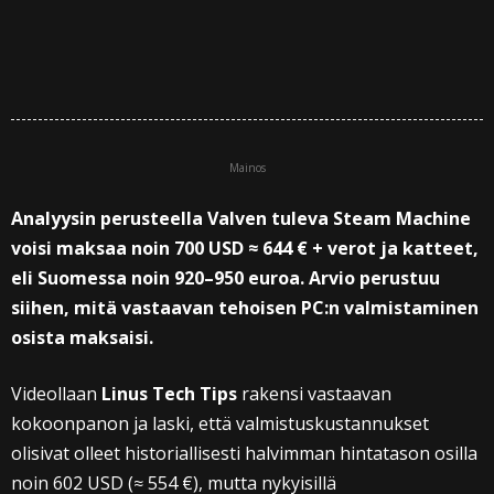
Mainos
Analyysin perusteella Valven tuleva Steam Machine
voisi maksaa noin 700 USD ≈ 644 € + verot ja katteet,
eli Suomessa noin 920–950 euroa. Arvio perustuu
siihen, mitä vastaavan tehoisen PC:n valmistaminen
osista maksaisi.
Videollaan
Linus Tech Tips
rakensi vastaavan
kokoonpanon ja laski, että valmistuskustannukset
olisivat olleet historiallisesti halvimman hintatason osilla
noin 602 USD (≈ 554 €), mutta nykyisillä