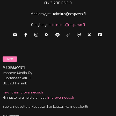
FIN-21200 RAISIO
Mediamyynti, toimitus@respawn.fi
Ota yhteyttä:
toimitus@respawn.fi
INFO
MEDIAMYYNTI
Improve Media Oy
Kuortaneenkatu 1
00520 Helsinki
myynti@improvemedia.fi
Hinnasto ja aineisto-ohjeet:
Improvemedia.fi
Suora neuvottelu Respawn.fi:n kautta, ks. mediakortti