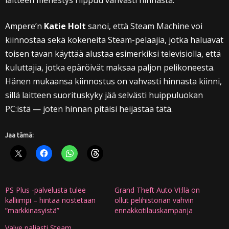
laitteen menestys riippuu vahvasti hinnasta.
Ampere’n
Katie Holt
sanoi, että Steam Machine voi
kiinnostaa sekä kokeneita Steam-pelaajia, jotka haluavat
toisen tavan käyttää alustaa esimerkiksi televisiolla, että
kuluttajia, jotka epäröivät maksaa paljon pelikoneesta.
Hänen mukaansa kiinnostus on vahvasti hinnasta kiinni,
sillä laitteen suorituskyky jää selvästi huippuluokan
PC:istä — joten hinnan pitäisi heijastaa tätä.
Jaa tämä:
PS Plus -palvelusta tulee
Grand Theft Auto VI:llä on
kalliimpi – hintaa nostetaan
ollut pelihistorian vahvin
”markkinasyistä”
ennakkotilauskampanja
Valve paljasti Steam