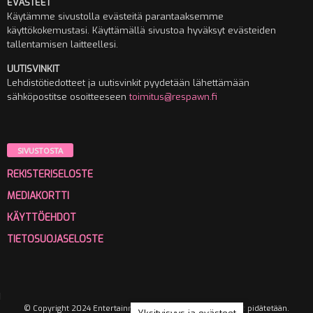
EVÄSTEET
Käytämme sivustolla evästeitä parantaaksemme
käyttökokemustasi. Käyttämällä sivustoa hyväksyt evästeiden
tallentamisen laitteellesi.
UUTISVINKIT
Lehdistötiedotteet ja uutisvinkit pyydetään lähettämään
sähköpostitse osoitteeseen
toimitus@respawn.fi
SIVUSTOSTA
REKISTERISELOSTE
MEDIAKORTTI
KÄYTTÖEHDOT
TIETOSUOJASELOSTE
© Copyright 2024 Entertainment Media Oy. Kaikki oikeudet pidätetään.