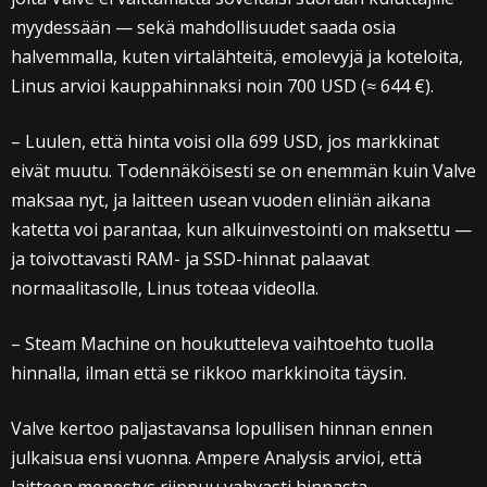
myydessään — sekä mahdollisuudet saada osia
halvemmalla, kuten virtalähteitä, emolevyjä ja koteloita,
Linus arvioi kauppahinnaksi noin 700 USD (≈ 644 €).
– Luulen, että hinta voisi olla 699 USD, jos markkinat
eivät muutu. Todennäköisesti se on enemmän kuin Valve
maksaa nyt, ja laitteen usean vuoden eliniän aikana
katetta voi parantaa, kun alkuinvestointi on maksettu —
ja toivottavasti RAM- ja SSD-hinnat palaavat
normaalitasolle, Linus toteaa videolla.
– Steam Machine on houkutteleva vaihtoehto tuolla
hinnalla, ilman että se rikkoo markkinoita täysin.
Valve kertoo paljastavansa lopullisen hinnan ennen
julkaisua ensi vuonna. Ampere Analysis arvioi, että