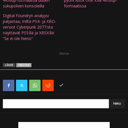
4K/60p-formaattia uuden
pyörii Xbox One X:llä 4K/60p-
sukupolven konsoleilla
formaatissa
Digital Foundryn analyysi
paljastaa, miltä PS4- ja XBO-
versiot Cyberpunk 2077:sta
näyttävät PS5:llä ja XBSX:llä:
”Se ei ole hieno”
Mainos
LÄHDE
TWITTER