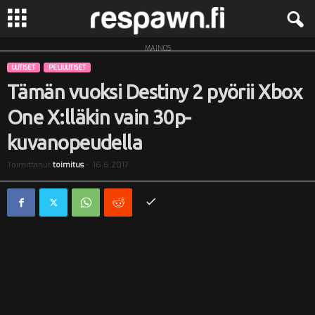
MAINOS
R
UUTISET
PELIUUTISET
e
Tämän vuoksi Destiny 2 pyörii Xbox
One X:lläkin vain 30p-
s
kuvanopeudella
p
Toimittanut
toimitus
-
16.6.2017
a
w
n
.
f