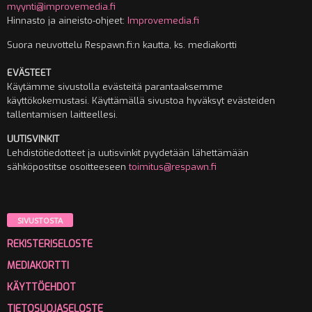
myynti@improvemedia.fi
Hinnasto ja aineisto-ohjeet:
Improvemedia.fi
Suora neuvottelu Respawn.fi:n kautta, ks. mediakortti
EVÄSTEET
Käytämme sivustolla evästeitä parantaaksemme
käyttökokemustasi. Käyttämällä sivustoa hyväksyt evästeiden
tallentamisen laitteellesi.
UUTISVINKIT
Lehdistötiedotteet ja uutisvinkit pyydetään lähettämään
sähköpostitse osoitteeseen
toimitus@respawn.fi
SIVUSTOSTA
REKISTERISELOSTE
MEDIAKORTTI
KÄYTTÖEHDOT
TIETOSUOJASELOSTE