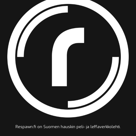
Respawn.fi on Suomen hauskin peli- ja leffaverkkolehti.