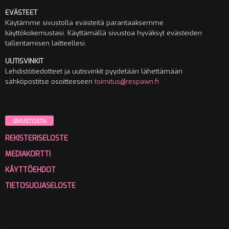
EVÄSTEET
Käytämme sivustolla evästeitä parantaaksemme
käyttökokemustasi. Käyttämällä sivustoa hyväksyt evästeiden
tallentamisen laitteellesi.
UUTISVINKIT
Lehdistötiedotteet ja uutisvinkit pyydetään lähettämään
sähköpostitse osoitteeseen
toimitus@respawn.fi
SIVUSTOSTA
REKISTERISELOSTE
MEDIAKORTTI
KÄYTTÖEHDOT
TIETOSUOJASELOSTE