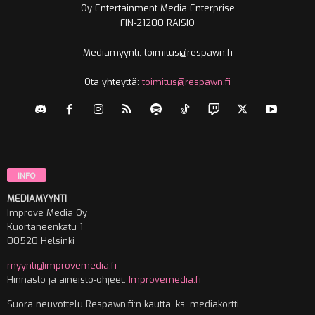
Oy Entertainment Media Enterprise
FIN-21200 RAISIO
Mediamyynti, toimitus@respawn.fi
Ota yhteyttä:
toimitus@respawn.fi
INFO
MEDIAMYYNTI
Improve Media Oy
Kuortaneenkatu 1
00520 Helsinki
myynti@improvemedia.fi
Hinnasto ja aineisto-ohjeet:
Improvemedia.fi
Suora neuvottelu Respawn.fi:n kautta, ks. mediakortti