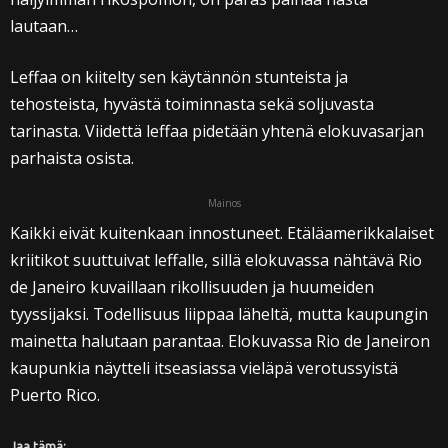
lautaan…
Leffaa on kiitelty sen käytännön stunteista ja
tehosteista, hyvästä toiminnasta sekä soljuvasta
tarinasta. Viidettä leffaa pidetään yhtenä elokuvasarjan
parhaista osista.
Mainos
Kaikki eivät kuitenkaan innostuneet. Etäläamerikkalaiset
kriitikot suuttuivat leffalle, sillä elokuvassa nähtävä Rio
de Janeiro kuvaillaan rikollisuuden ja huumeiden
tyyssijaksi. Todellisuus liippaa läheltä, mutta kaupungin
mainetta halutaan parantaa. Elokuvassa Rio de Janeiron
kaupunkia näytteli itseasiassa vieläpä verotussyistä
Puerto Rico.
Jaa tämä: