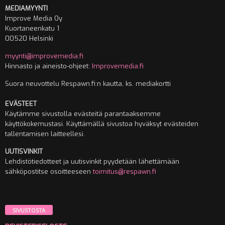
MEDIAMYYNTI
Improve Media Oy
Kuortaneenkatu 1
00520 Helsinki
myynti@improvemedia.fi
Hinnasto ja aineisto-ohjeet:
Improvemedia.fi
Suora neuvottelu Respawn.fi:n kautta, ks. mediakortti
EVÄSTEET
Käytämme sivustolla evästeitä parantaaksemme
käyttökokemustasi. Käyttämällä sivustoa hyväksyt evästeiden
tallentamisen laitteellesi.
UUTISVINKIT
Lehdistötiedotteet ja uutisvinkit pyydetään lähettämään
sähköpostitse osoitteeseen
toimitus@respawn.fi
SIVUSTOSTA