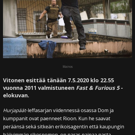
Mainos
Vitonen esittää tänään 7.5.2020 klo 22.55
vuonna 2011 valmistuneen
Fast & Furious 5
-
elokuvan.
Hurjapäät
-leffasarjan viidennessä osassa Dom ja
kumppanit ovat paenneet Rioon. Kun he saavat
peräänsä sekä sitkeän erikoisagentin että kaupungin
häijyimmän rikospomon, on paras painaa nasta