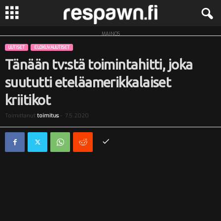
MAINOS
R
UUTISET
ELOKUVAUUTISET
e
Tänään tv:stä toimintahitti, joka
suututti eteläamerikkalaiset
s
kriitikot
p
Toimittanut
toimitus
-
7.5.2020
a
w
n
.
f