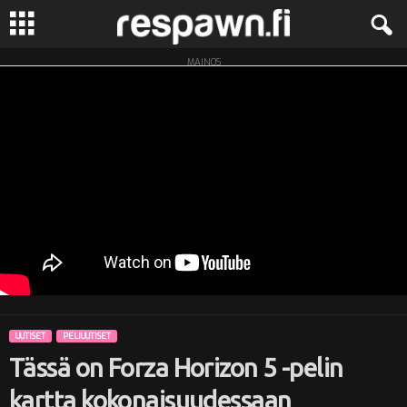
MAINOS
R
e
s
p
a
w
n
UUTISET
PELIUUTISET
.
Tässä on Forza Horizon 5 -pelin
f
kartta kokonaisuudessaan