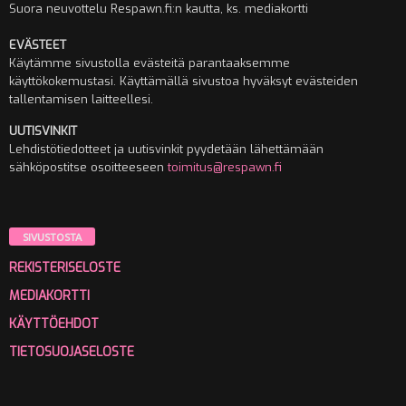
Suora neuvottelu Respawn.fi:n kautta, ks. mediakortti
EVÄSTEET
Käytämme sivustolla evästeitä parantaaksemme
käyttökokemustasi. Käyttämällä sivustoa hyväksyt evästeiden
tallentamisen laitteellesi.
UUTISVINKIT
Lehdistötiedotteet ja uutisvinkit pyydetään lähettämään
sähköpostitse osoitteeseen
toimitus@respawn.fi
SIVUSTOSTA
REKISTERISELOSTE
MEDIAKORTTI
KÄYTTÖEHDOT
TIETOSUOJASELOSTE