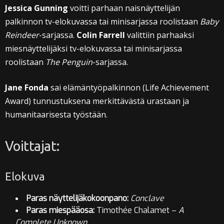
Jessica Gunning
voitti parhaan naisnäyttelijän
palkinnon tv-elokuvassa tai minisarjassa roolistaan
Baby
Reindeer
-sarjassa.
Colin Farrell
valittiin parhaaksi
miesnäyttelijäksi tv-elokuvassa tai minisarjassa
roolistaan
The Penguin
-sarjassa.
Jane Fonda
sai elämäntyöpalkinnon (Life Achievement
Award) tunnustuksena merkittävästä urastaan ja
humanitaarisesta työstään.
Voittajat:
Elokuva
Paras näyttelijäkokoonpano:
Conclave
Paras miespääosa:
Timothée Chalamet –
A
Complete Unknown