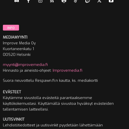
INFO
MEDIAMYYNTI
Improve Media Oy
Kuortaneenkatu 1
00520 Helsinki
myynti@improvemedia.fi
Hinnasto ja aineisto-ohjeet:
Improvemedia.fi
Suora neuvottelu Respawn.fi:n kautta, ks. mediakortti
EVÄSTEET
Käytämme sivustolla evästeitä parantaaksemme
käyttökokemustasi. Käyttämällä sivustoa hyväksyt evästeiden
tallentamisen laitteellesi.
UUTISVINKIT
Lehdistötiedotteet ja uutisvinkit pyydetään lähettämään