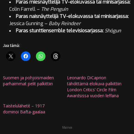
Paras miesnäyttelijä TV-elokuvassa tai minisarjassa:
Colin Farrell –
The Penguin
Paras naisnäyttelijä TV-elokuvassa tai minisarjassa:
Jessica Gunning –
Baby Reindeer
Paras stunttiensemble televisiosarjassa:
Shōgun
Jaa tämä:
Suomen ja pohjoismaiden
Leonardo DiCaprion
parhaimmat pelit palkittiin
tähdittämä elokuva palkittiin
London Critics’ Circle Film
Awardsissa vuoden leffana
Taistelulähetit – 1917
dominoi Bafta-gaalaa
Mainos