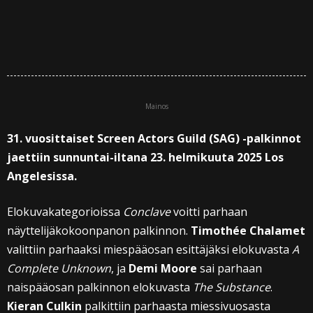
Mainos
31. vuosittaiset Screen Actors Guild (SAG) -palkinnot
jaettiin sunnuntai-iltana 23. helmikuuta 2025 Los
Angelesissa.
Elokuvakategorioissa
Conclave
voitti parhaan
näyttelijäkokoonpanon palkinnon.
Timothée Chalamet
valittiin parhaaksi miespääosan esittäjäksi elokuvasta
A
Complete Unknown
, ja
Demi Moore
sai parhaan
naispääosan palkinnon elokuvasta
The Substance
.
Kieran Culkin
palkittiin parhaasta miessivuosasta