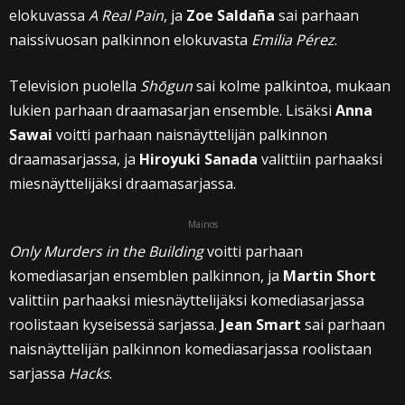
elokuvassa
A Real Pain
, ja
Zoe Saldaña
sai parhaan
naissivuosan palkinnon elokuvasta
Emilia Pérez
.
Television puolella
Shōgun
sai kolme palkintoa, mukaan
lukien parhaan draamasarjan ensemble. Lisäksi
Anna
Sawai
voitti parhaan naisnäyttelijän palkinnon
draamasarjassa, ja
Hiroyuki Sanada
valittiin parhaaksi
miesnäyttelijäksi draamasarjassa.
Mainos
Only Murders in the Building
voitti parhaan
komediasarjan ensemblen palkinnon, ja
Martin Short
valittiin parhaaksi miesnäyttelijäksi komediasarjassa
roolistaan kyseisessä sarjassa.
Jean Smart
sai parhaan
naisnäyttelijän palkinnon komediasarjassa roolistaan
sarjassa
Hacks
.