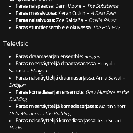
Paras naispääosa:
Demi Moore –
The Substance
Paras miessivuosa:
Kieran Culkin –
A Real Pain
Paras naissivuosa:
Zoe Saldaña –
Emilia Pérez
Paras stunttiensemble elokuvassa:
The Fall Guy
Televisio
Paras draamasarjan ensemble:
Shōgun
Paras miesnäyttelijä draamasarjassa:
Hiroyuki
Sanada –
Shōgun
Paras naisnäyttelijä draamasarjassa:
Anna Sawai –
Shōgun
Paras komediasarjan ensemble:
Only Murders in the
Building
Paras miesnäyttelijä komediasarjassa:
Martin Short –
Only Murders in the Building
Paras naisnäyttelijä komediasarjassa:
Jean Smart –
Hacks