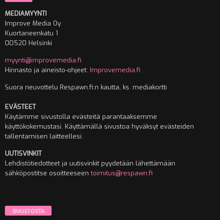
MEDIAMYYNTI
Improve Media Oy
Kuortaneenkatu 1
00520 Helsinki
myynti@improvemedia.fi
Hinnasto ja aineisto-ohjeet:
Improvemedia.fi
Suora neuvottelu Respawn.fi:n kautta, ks. mediakortti
EVÄSTEET
Käytämme sivustolla evästeitä parantaaksemme
käyttökokemustasi. Käyttämällä sivustoa hyväksyt evästeiden
tallentamisen laitteellesi.
UUTISVINKIT
Lehdistötiedotteet ja uutisvinkit pyydetään lähettämään
sähköpostitse osoitteeseen
toimitus@respawn.fi
SIVUSTOSTA