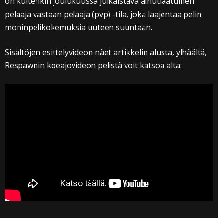
on kuitenkin joulukuussa julkaistava ainutlaatuinen
pelaaja vastaan pelaaja (pvp) -tila, joka laajentaa pelin
moninpelikokemuksia uuteen suuntaan.
Sisältöjen esittelyvideon näet artikkelin alusta, ylhäältä,
Respawnin koeajovideon pelistä voit katsoa alta: