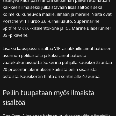
sisältyvä kausipassi antaa seitsemän päivän etumatkan
kaikkeen ilmaiseksi julkaistavaan lisäsisältöön sekä
kolme kulkuneuvoa maalle, ilmaan ja merelle. Näitä ovat
Porsche 911 Turbo 3.6 -urheiluauto, Supermarine
Spitfire MK IX -kisalentokone ja ICE Marine Bladerunner
35 -pikavene.
Lisäksi kausipassi sisältää VIP-asiakkaille ainutlaatuisen
asunnon pelikartalla ja kaksi ainutlaatuista
vaatekokonaisuutta. Sokerina pohjalla kausikortti antaa
20 prosentin alennuksen kaikista pelin sisäisistä
ostoista. Kausikortin hinta on sentin alle 40 euroa.
Peliin tuupataan myös ilmaista
sisältöä