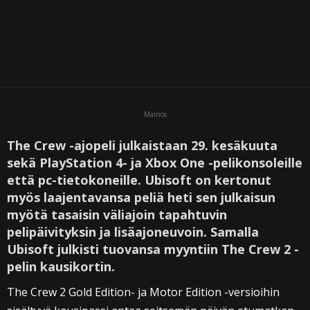
Mainos
The Crew -ajopeli julkaistaan 29. kesäkuuta
sekä PlayStation 4- ja Xbox One -pelikonsoleille
että pc-tietokoneille. Ubisoft on kertonut
myös laajentavansa peliä heti sen julkaisun
myötä tasaisin väliajoin tapahtuvin
pelipäivityksin ja lisäajoneuvoin. Samalla
Ubisoft julkisti tuovansa myyntiin The Crew 2 -
pelin kausikortin.
The Crew 2 Gold Edition- ja Motor Edition -versioihin