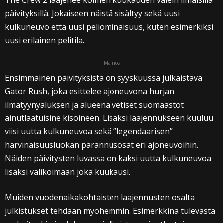
The Crew 2 laajenee kolmen kuukauden välein ilmaisilla
päivityksillä. Jokaiseen näistä sisältyy sekä uusi
kulkuneuvo että uusi peliominaisuus, kuten esimerkiksi
uusi erilainen pelitila.
Mainos
Ensimmäinen päivityksistä on syyskuussa julkaistava
Gator Rush, joka esittelee ajoneuvona hurjan
ilmatyynyaluksen ja alueena vetiset suomaastot
ainutlaatuisine kisoineen. Lisäksi laajennukseen kuuluu
viisi uutta kulkuneuvoa sekä ”legendaarisen”
harvinaisuusluokan parannusosat eri ajoneuvoihin.
Näiden päivitysten luvassa on kaksi uutta kulkuneuvoa
lisäksi valikoimaan joka kuukausi.
Muiden vuodenaikakohtaisten laajennusten osalta
julkistukset tehdään myöhemmin. Esimerkkinä tulevasta