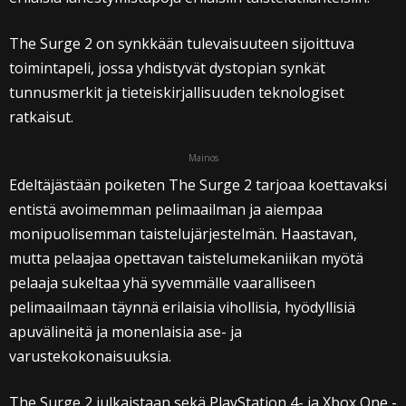
The Surge 2 on synkkään tulevaisuuteen sijoittuva
toimintapeli, jossa yhdistyvät dystopian synkät
tunnusmerkit ja tieteiskirjallisuuden teknologiset
ratkaisut.
Mainos
Edeltäjästään poiketen The Surge 2 tarjoaa koettavaksi
entistä avoimemman pelimaailman ja aiempaa
monipuolisemman taistelujärjestelmän. Haastavan,
mutta pelaajaa opettavan taistelumekaniikan myötä
pelaaja sukeltaa yhä syvemmälle vaaralliseen
pelimaailmaan täynnä erilaisia vihollisia, hyödyllisiä
apuvälineitä ja monenlaisia ase- ja
varustekokonaisuuksia.
The Surge 2 julkaistaan sekä PlayStation 4- ja Xbox One -