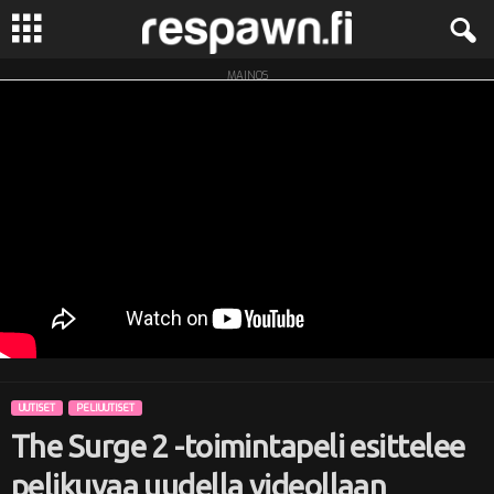
MAINOS
R
e
s
p
a
w
n
UUTISET
PELIUUTISET
.
The Surge 2 -toimintapeli esittelee
f
pelikuvaa uudella videollaan