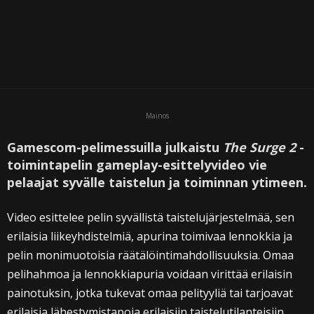
Mainos
Gamescom-pelimessuilla julkaistu
The Surge 2
-
toimintapelin gameplay-esittelyvideo vie
pelaajat syvälle taistelun ja toiminnan ytimeen.
Video esittelee pelin syvällistä taistelujärjestelmää, sen
erilaisia liikeyhdistelmiä, apurina toimivaa lennokkia ja
pelin monimuotoisia räätälöintimahdollisuuksia. Omaa
pelihahmoa ja lennokkiapuria voidaan virittää erilaisin
painotuksin, jotka tukevat omaa pelityyliä tai tarjoavat
erilaisia lähestymistapoja erilaisiin taistelutilanteisiin.