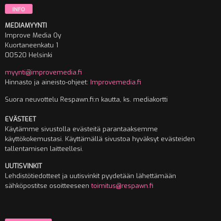
INFO
MEDIAMYYNTI
Improve Media Oy
Kuortaneenkatu 1
00520 Helsinki
myynti@improvemedia.fi
Hinnasto ja aineisto-ohjeet:
Improvemedia.fi
Suora neuvottelu Respawn.fi:n kautta, ks. mediakortti
EVÄSTEET
Käytämme sivustolla evästeitä parantaaksemme
käyttökokemustasi. Käyttämällä sivustoa hyväksyt evästeiden
tallentamisen laitteellesi.
UUTISVINKIT
Lehdistötiedotteet ja uutisvinkit pyydetään lähettämään
sähköpostitse osoitteeseen
toimitus@respawn.fi