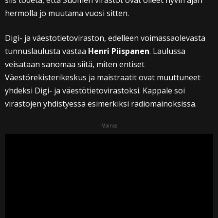
siis todeta, että Suomen virastot ovat olleet hyvin ajan
hermolla jo muutama vuosi sitten.
Digi- ja väestotietoviraston, edelleen voimassaolevasta
tunnuslaulusta vastaa
Henri Piispanen
. Laulussa
veisataan sanomaa siitä, miten entiset
Väestörekisterikeskus ja maistraatit ovat muuttuneet
yhdeksi Digi- ja väestötietovirastoksi. Kappale soi
virastojen yhdistyessä esimerkiksi radiomainoksissa.
Mainos