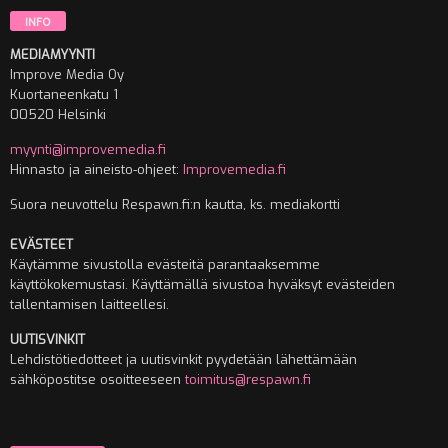
INFO
MEDIAMYYNTI
Improve Media Oy
Kuortaneenkatu 1
00520 Helsinki
myynti@improvemedia.fi
Hinnasto ja aineisto-ohjeet:
Improvemedia.fi
Suora neuvottelu Respawn.fi:n kautta, ks. mediakortti
EVÄSTEET
Käytämme sivustolla evästeitä parantaaksemme
käyttökokemustasi. Käyttämällä sivustoa hyväksyt evästeiden
tallentamisen laitteellesi.
UUTISVINKIT
Lehdistötiedotteet ja uutisvinkit pyydetään lähettämään
sähköpostitse osoitteeseen
toimitus@respawn.fi