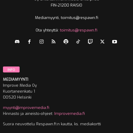
FIN-21200 RAISIO
Mediamyynti, toimitus@respawn.fi
Ota yhteyttä:
toimitus@respawn.fi
INFO
MEDIAMYYNTI
Improve Media Oy
Kuortaneenkatu 1
00520 Helsinki
myynti@improvemedia.fi
Hinnasto ja aineisto-ohjeet:
Improvemedia.fi
Suora neuvottelu Respawn.fi:n kautta, ks. mediakortti