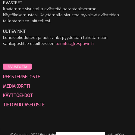
EVÄSTEET
Käytämme sivustolla evästeitä parantaaksemme
käyttökokemustasi. Käyttämällä sivustoa hyväksyt evästeiden
tallentamisen laitteellesi.
UUTISVINKIT
Lehdistötiedotteet ja uutisvinkit pyydetään lähettämään
sähköpostitse osoitteeseen
toimitus@respawn.fi
SIVUSTOSTA
REKISTERISELOSTE
MEDIAKORTTI
KÄYTTÖEHDOT
TIETOSUOJASELOSTE
© Copyright 2024 Entertainment Media Oy. Kaikki oikeudet pidätetään.