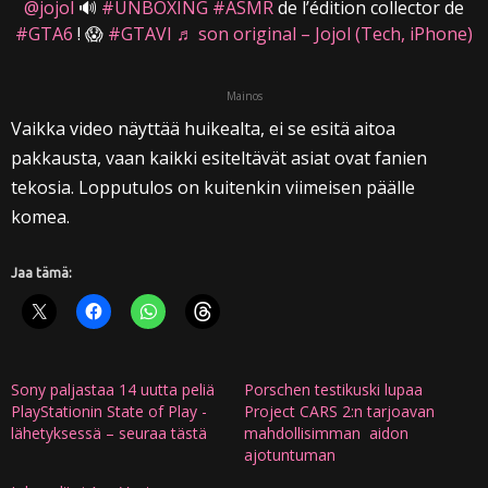
@jojol
🔊
#UNBOXING
#ASMR
de l’édition collector de
#GTA6
! 😱
#GTAVI
♬ son original – Jojol (Tech, iPhone)
Mainos
Vaikka video näyttää huikealta, ei se esitä aitoa
pakkausta, vaan kaikki esiteltävät asiat ovat fanien
tekosia. Lopputulos on kuitenkin viimeisen päälle
komea.
Jaa tämä:
Sony paljastaa 14 uutta peliä
Porschen testikuski lupaa
PlayStationin State of Play -
Project CARS 2:n tarjoavan
lähetyksessä – seuraa tästä
mahdollisimman aidon
ajotuntuman