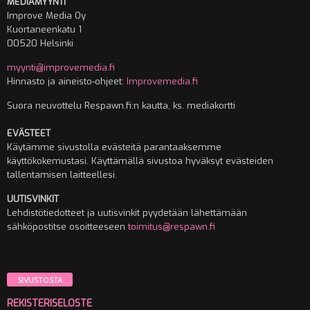
MEDIAMYYNTI
Improve Media Oy
Kuortaneenkatu 1
00520 Helsinki
myynti@improvemedia.fi
Hinnasto ja aineisto-ohjeet:
Improvemedia.fi
Suora neuvottelu Respawn.fi:n kautta, ks. mediakortti
EVÄSTEET
Käytämme sivustolla evästeitä parantaaksemme
käyttökokemustasi. Käyttämällä sivustoa hyväksyt evästeiden
tallentamisen laitteellesi.
UUTISVINKIT
Lehdistötiedotteet ja uutisvinkit pyydetään lähettämään
sähköpostitse osoitteeseen
toimitus@respawn.fi
SIVUSTOSTA
REKISTERISELOSTE