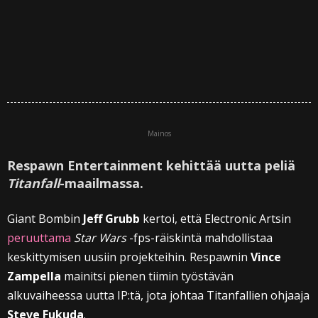
Mainos
Respawn Entertainment kehittää uutta peliä
Titanfall
-maailmassa.
Giant Bombin
Jeff Grubb
kertoi, että Electronic Artsin
peruuttama
Star Wars
-fps-räiskintä mahdollistaa
keskittymisen uusiin projekteihin. Respawnin
Vince
Zampella
mainitsi pienen tiimin työstävän
alkuvaiheessa uutta IP:tä, jota johtaa Titanfallien ohjaaja
Steve Fukuda
.