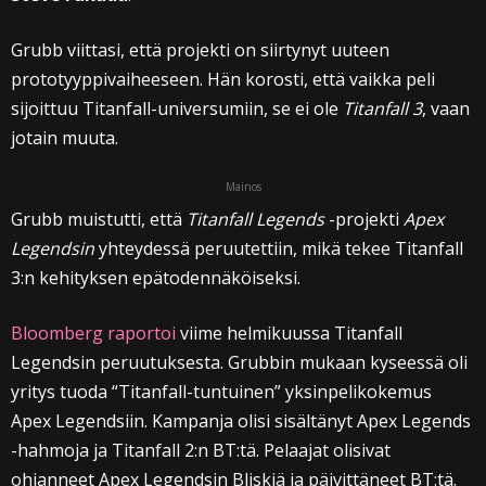
Grubb viittasi, että projekti on siirtynyt uuteen
prototyyppivaiheeseen. Hän korosti, että vaikka peli
sijoittuu Titanfall-universumiin, se ei ole
Titanfall 3
, vaan
jotain muuta.
Mainos
Grubb muistutti, että
Titanfall Legends
-projekti
Apex
Legendsin
yhteydessä peruutettiin, mikä tekee Titanfall
3:n kehityksen epätodennäköiseksi.
Bloomberg raportoi
viime helmikuussa Titanfall
Legendsin peruutuksesta. Grubbin mukaan kyseessä oli
yritys tuoda “Titanfall-tuntuinen” yksinpelikokemus
Apex Legendsiin. Kampanja olisi sisältänyt Apex Legends
-hahmoja ja Titanfall 2:n BT:tä. Pelaajat olisivat
ohjanneet Apex Legendsin Bliskiä ja päivittäneet BT:tä.