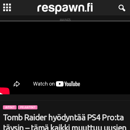
MAINOS
R
e
s
p
a
w
n
UUTISET
PELIUUTISET
.
Tomb Raider hyödyntää PS4 Pro:ta
f
täysin – tämä kaikki muuttuu uusien