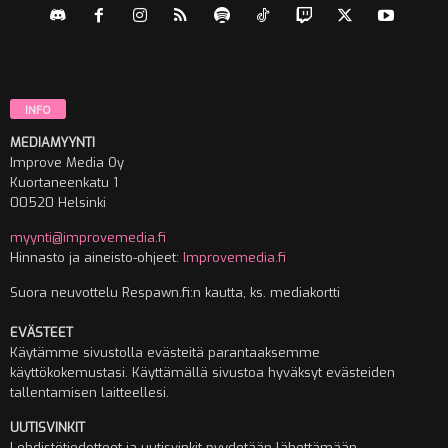
INFO
MEDIAMYYNTI
Improve Media Oy
Kuortaneenkatu 1
00520 Helsinki
myynti@improvemedia.fi
Hinnasto ja aineisto-ohjeet:
Improvemedia.fi
Suora neuvottelu Respawn.fi:n kautta, ks. mediakortti
EVÄSTEET
Käytämme sivustolla evästeitä parantaaksemme
käyttökokemustasi. Käyttämällä sivustoa hyväksyt evästeiden
tallentamisen laitteellesi.
UUTISVINKIT
Lehdistötiedotteet ja uutisvinkit pyydetään lähettämään