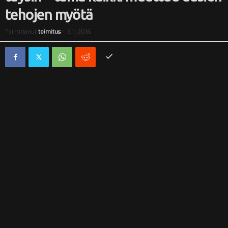
tehojen myötä
i
Toimittanut
toimitus
-
8.11.2016