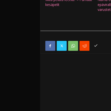
kesäpelit
epävirall
varustet