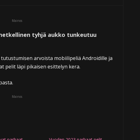
Mainos
 hetkellinen tyhjä aukko tunkeutuu
 tutustumisen arvoista mobiilipeliä Androidille ja
 pelit läpi pikaisen esittelyn kera.
pasta.
Mainos
at parhaat
Vuoden 2023 parhaat pelit –