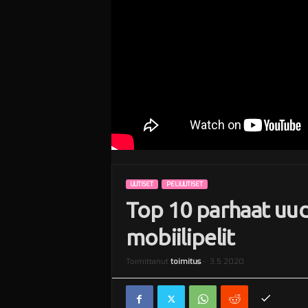
i
UUTISET
PELIUUTISET
Top 10 parhaat uud
mobiilipelit
Toimittanut
toimitus
-
3.5.2020