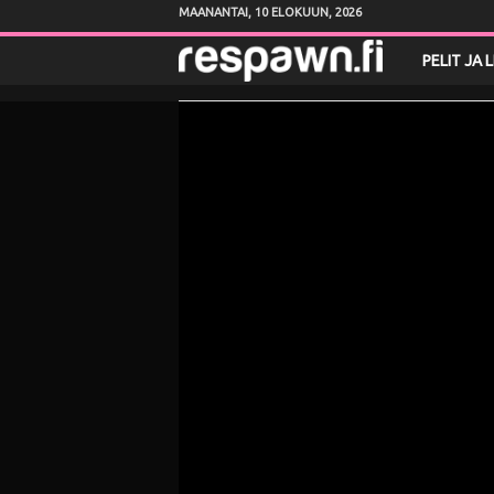
MAANANTAI, 10 ELOKUUN, 2026
R
PELIT JA 
e
s
p
a
w
n
.
f