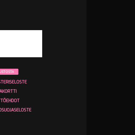
USTOSTA
STERISELOSTE
AKORTTI
TTÖEHDOT
OSUOJASELOSTE