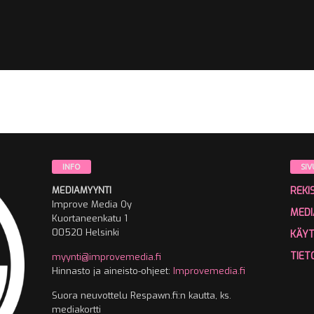
INFO
SIV
MEDIAMYYNTI
REKI
Improve Media Oy
MEDI
Kuortaneenkatu 1
00520 Helsinki
KÄY
TIET
myynti@improvemedia.fi
Hinnasto ja aineisto-ohjeet:
Improvemedia.fi
Suora neuvottelu Respawn.fi:n kautta, ks.
mediakortti