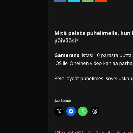
Mitä pelata puhelimella, kun
päivääsi?
Gameranx
listasi 10 parasta uutta,
iOS:lle. Oheinen video kahlaa parhaat
Pelit löydät puhelimesi sovelluskau
Jaa tämä:
Mitä pelata iOS:llä? – Parhaat
Nämä ov