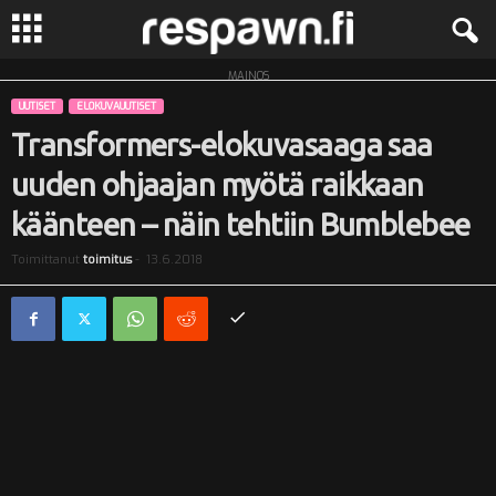
MAINOS
R
UUTISET
ELOKUVAUUTISET
e
Transformers-elokuvasaaga saa
uuden ohjaajan myötä raikkaan
s
käänteen – näin tehtiin Bumblebee
p
Toimittanut
toimitus
-
13.6.2018
a
w
n
.
f