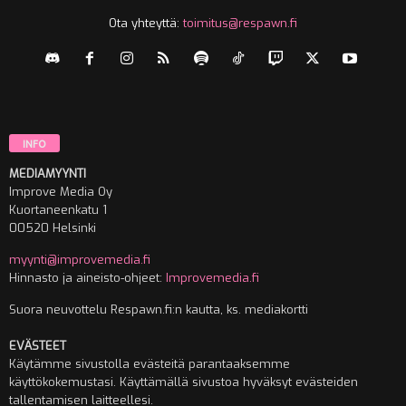
Ota yhteyttä:
toimitus@respawn.fi
INFO
MEDIAMYYNTI
Improve Media Oy
Kuortaneenkatu 1
00520 Helsinki
myynti@improvemedia.fi
Hinnasto ja aineisto-ohjeet:
Improvemedia.fi
Suora neuvottelu Respawn.fi:n kautta, ks. mediakortti
EVÄSTEET
Käytämme sivustolla evästeitä parantaaksemme
käyttökokemustasi. Käyttämällä sivustoa hyväksyt evästeiden
tallentamisen laitteellesi.