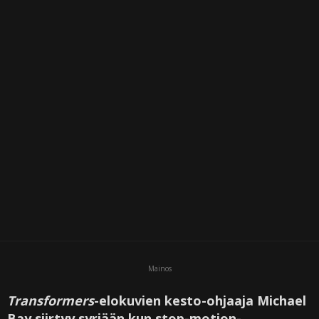
i
Mainos
Transformers
-elokuvien kesto-ohjaaja Michael
Bay siirtyy syrjään kun stop-motion-