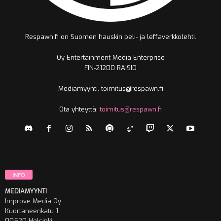
Respawn.fi on Suomen hauskin peli- ja leffaverkkolehti.
Oy Entertainment Media Enterprise
FIN-21200 RAISIO
Mediamyynti, toimitus@respawn.fi
Ota yhteyttä:
toimitus@respawn.fi
INFO
MEDIAMYYNTI
Improve Media Oy
Kuortaneenkatu 1
00520 Helsinki