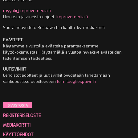
myynti@improvemedia.fi
Hinnasto ja aineisto-ohjeet:
Improvemedia.fi
Suora neuvottelu Respawn.fi:n kautta, ks. mediakortti
EVÄSTEET
Käytämme sivustolla evästeitä parantaaksemme
käyttökokemustasi. Käyttämällä sivustoa hyväksyt evästeiden
tallentamisen laitteellesi.
UUTISVINKIT
Lehdistötiedotteet ja uutisvinkit pyydetään lähettämään
sähköpostitse osoitteeseen
toimitus@respawn.fi
SIVUSTOSTA
REKISTERISELOSTE
MEDIAKORTTI
KÄYTTÖEHDOT