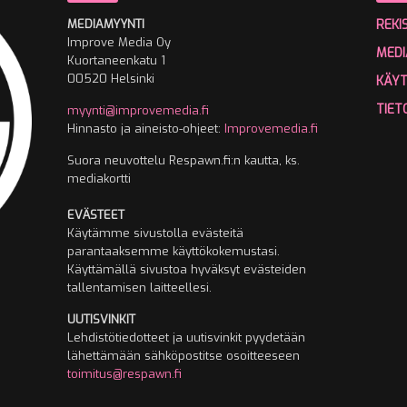
MEDIAMYYNTI
REKI
Improve Media Oy
MEDI
Kuortaneenkatu 1
00520 Helsinki
KÄY
TIET
myynti@improvemedia.fi
Hinnasto ja aineisto-ohjeet:
Improvemedia.fi
Suora neuvottelu Respawn.fi:n kautta, ks.
mediakortti
EVÄSTEET
Käytämme sivustolla evästeitä
parantaaksemme käyttökokemustasi.
Käyttämällä sivustoa hyväksyt evästeiden
tallentamisen laitteellesi.
UUTISVINKIT
Lehdistötiedotteet ja uutisvinkit pyydetään
lähettämään sähköpostitse osoitteeseen
toimitus@respawn.fi