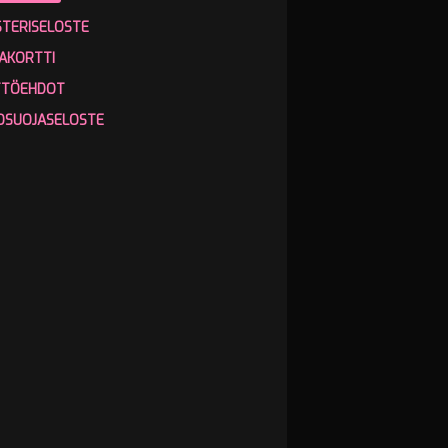
STERISELOSTE
AKORTTI
TTÖEHDOT
OSUOJASELOSTE