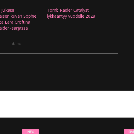
ulkaisi
Tomb Raider Catalyst
isen kuvan Sophie
lykkääntyy vuodelle 2028
ta Lara Croftina
ider -sarjassa
Mainos
INFO
SIV