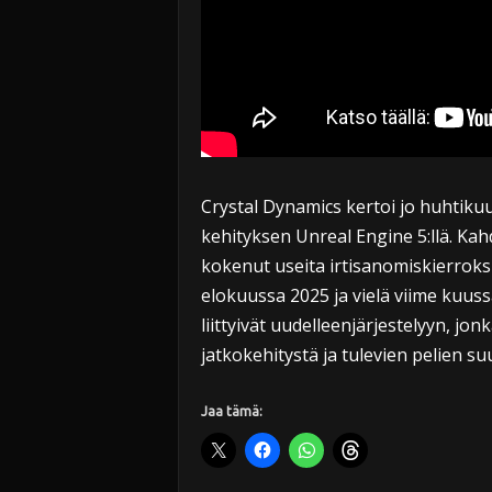
Crystal Dynamics kertoi jo huhtik
kehityksen Unreal Engine 5:llä. Kahd
kokenut useita irtisanomiskierroks
elokuussa 2025 ja vielä viime kuus
liittyivät uudelleenjärjestelyyn, j
jatkokehitystä ja tulevien pelien su
Jaa tämä: