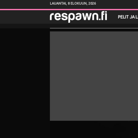
LAUANTAI, 8 ELOKUUN, 2026
R
PELIT JA 
e
s
p
a
w
n
.
f