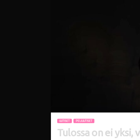
i
UUTISET
PELIUUTISET
Tulossa on ei yksi,