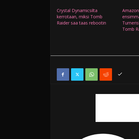
Crystal Dynamicsilta
Amazon j
kerrotaan, miksi Tomb
ensimmä
Raider saa taas rebootin
Turneris
Tomb Ra