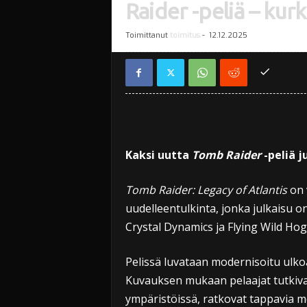
Raider -peliä – kurk
Toimittanut
toimitus
-
12.12.2025
Kaksi uutta
Tomb Raider
-peliä 
Tomb Raider: Legacy of Atlantis
on 
uudelleentulkinta, jonka julkaisu on
Crystal Dynamics ja Flying Wild Hog 
Pelissä luvataan modernisoitu ulkoa
Kuvauksen mukaan pelaajat tutkivat 
ympäristöissä, ratkovat tappavia m