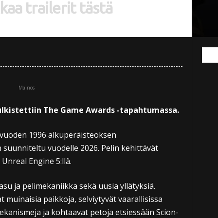
kaa trailerit tästä
Mainos
julkistettiin The Game Awards -tapahtumassa.
vuoden 1996 alkuperäisteoksen
 suunniteltu vuodelle 2026. Pelin kehittävät
Unreal Engine 5:llä.
su ja pelimekaniikka sekä uusia yllätyksiä.
muinaisia paikkoja, selviytyvät vaarallisissa
ekanismeja ja kohtaavat petoja etsiessään Scion-