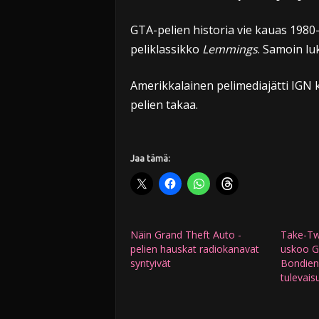
GTA-pelien historia vie kauas 1980-l
peliklassikko
Lemmings
. Samoin luk
Amerikkalainen pelimediajätti IGN 
pelien takaa.
Jaa tämä:
Näin Grand Theft Auto -
Take-Tw
pelien hauskat radiokanavat
uskoo G
syntyivät
Bondien
tulevais