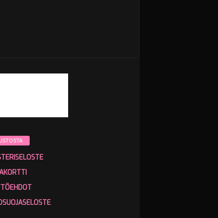
USTOSTA
STERISELOSTE
AKORTTI
TTÖEHDOT
OSUOJASELOSTE