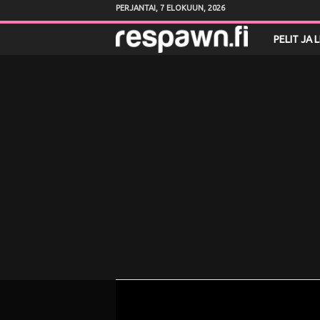
PERJANTAI, 7 ELOKUUN, 2026
R
PELIT JA 
e
s
p
a
w
n
.
f