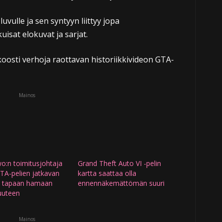
uvulle ja sen syntyyn liittyy jopa
uisat elokuvat ja sarjat.
koosti verhoja raottavan historiikkivideon GTA-
Mainos
o:n toimitusjohtaja
Grand Theft Auto VI -pelin
TA-pelien jatkavan
kartta saattaa olla
 tapaan hamaan
ennennäkemättömän suuri
uuteen
Mainos