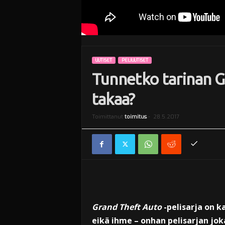
UUTISET
PELIUUTISET
Tunnetko tarinan G
takaa?
Toimittanut
toimitus
-
28.5.2017
Grand Theft Auto
-pelisarja on k
eikä ihme – onhan pelisarjan jok