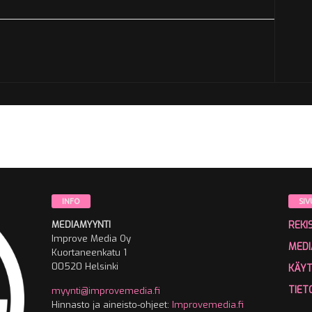
INFO
SIV
MEDIAMYYNTI
REKI
Improve Media Oy
MEDI
Kuortaneenkatu 1
00520 Helsinki
KÄY
TIET
myynti@improvemedia.fi
Hinnasto ja aineisto-ohjeet:
Improvemedia.fi