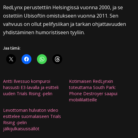
RedLynx perustettiin Helsingissä vuonna 2000, ja se
ostettiin Ubisoftin omistukseen vuonna 2011. Sen
vahvuus on ollut pelifysiikan ja tarkan ohjattavuuden
yhdistäminen humoristiseen tyyliin.
Jaa tämä:
Antti Ilvessuo kompuroi
Kotimaisen RedLynxin
hassusti E3-lavalla ja esitteli
toteuttama South Park:
uuden Trials Rising -pelin
Phone Destroyer saapui
mobiililaitteille
Levottoman hulvaton video
esittelee suomalaiseen Trials
Rising -pelin
jälkijulkaisusisällöt