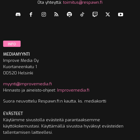
Ota yhteyttä:
toimitus@respawn.fi
INFO
MEDIAMYYNTI
Improve Media Oy
Kuortaneenkatu 1
00520 Helsinki
myynti@improvemedia.fi
Hinnasto ja aineisto-ohjeet:
Improvemedia.fi
Suora neuvottelu Respawn.fi:n kautta, ks. mediakortti
EVÄSTEET
Käytämme sivustolla evästeitä parantaaksemme
käyttökokemustasi. Käyttämällä sivustoa hyväksyt evästeiden
tallentamisen laitteellesi.