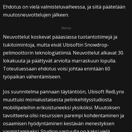
Ehdotus on vielä valmisteluvaiheessa, ja siitä päätetään
muutosneuvottelujen jälkeen.
Mainos
Neuvottelut koskevat pääasiassa tuotantotiimejä ja
tukitoimintoja, mutta eivät Ubisoftin Snowdrop-
pelimoottorin teknologiatiimiä. Neuvottelut alkavat 30.
lokakuuta ja päättyvät arviolta marraskuun lopulla.
Toteutuessaan ehdotus voisi johtaa enintään 60
työpaikan vähentämiseen.
Jos suunnitelma pannaan täytäntöön, Ubisoft RedLynx
muuttuisi monialustaisesta pelinkehitysstudiosta
mobiilipeleihin erikoistuneeksi yksiköksi. Muutoksen
tavoitteena olisi resurssien parempi kohdentaminen ja
osaamisen hyödyntäminen kestävän menestyksen
varmistamiseksi. Studion vastuulla on kaksi vielä