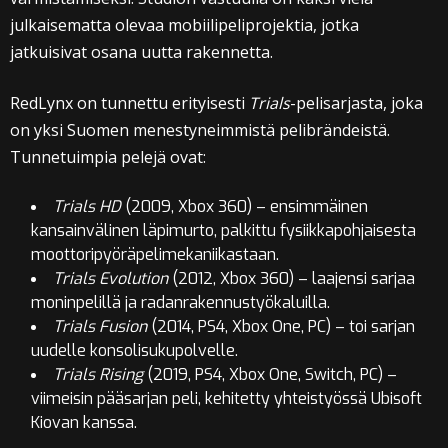
julkaisematta olevaa mobiilipeliprojektia, jotka
jatkuisivat osana uutta rakennetta.
RedLynx on tunnettu erityisesti
Trials
-pelisarjasta, joka
on yksi Suomen menestyneimmistä pelibrändeistä.
Tunnetuimpia pelejä ovat:
Trials HD
(2009, Xbox 360) – ensimmäinen
kansainvälinen läpimurto, palkittu fysiikkapohjaisesta
moottoripyöräpelimekaniikastaan.
Trials Evolution
(2012, Xbox 360) – laajensi sarjaa
moninpelillä ja radanrakennustyökaluilla.
Trials Fusion
(2014, PS4, Xbox One, PC) – toi sarjan
uudelle konsolisukupolvelle.
Trials Rising
(2019, PS4, Xbox One, Switch, PC) –
viimeisin pääsarjan peli, kehitetty yhteistyössä Ubisoft
Kiovan kanssa.