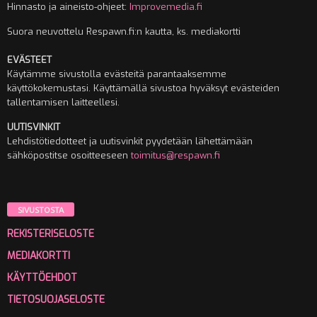
Hinnasto ja aineisto-ohjeet:
Improvemedia.fi
Suora neuvottelu Respawn.fi:n kautta, ks. mediakortti
EVÄSTEET
Käytämme sivustolla evästeitä parantaaksemme
käyttökokemustasi. Käyttämällä sivustoa hyväksyt evästeiden
tallentamisen laitteellesi.
UUTISVINKIT
Lehdistötiedotteet ja uutisvinkit pyydetään lähettämään
sähköpostitse osoitteeseen
toimitus@respawn.fi
SIVUSTOSTA
REKISTERISELOSTE
MEDIAKORTTI
KÄYTTÖEHDOT
TIETOSUOJASELOSTE