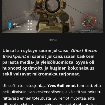
Mainos
Ubisoftin syksyn suurin julkaisu,
Ghost Recon
Breakpoint
ei saanut julkaisussaan kaikkein
parasta media- ja yleisöhuomiota. Syynä oli
huonosti optimoitu ja buginen kokonaisuus
sekä valtavat mikromaksutarjonnat.
Ubisoftin toimitusjohtaja
Yves Guillemot
tunnusti, että
peli julkaistiin liian keskeneräisenä, eikä sitä suunniteltu
riittävästi ennen toteutusta. Guillemot myöntää, että
riittävät uudet eroavaisuudet ja houkutukset puuttuivat