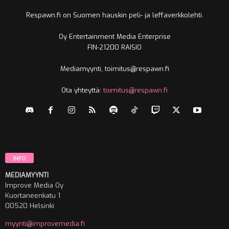
Respawn.fi on Suomen hauskin peli- ja leffaverkkolehti.
Oy Entertainment Media Enterprise
FIN-21200 RAISIO
Mediamyynti, toimitus@respawn.fi
Ota yhteyttä:
toimitus@respawn.fi
INFO
MEDIAMYYNTI
Improve Media Oy
Kuortaneenkatu 1
00520 Helsinki
myynti@improvemedia.fi