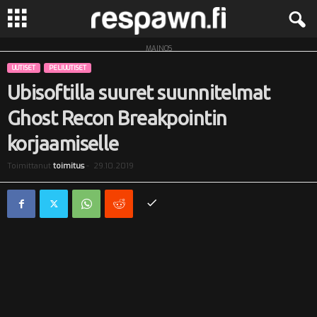
MAINOS
R
UUTISET
PELIUUTISET
e
Ubisoftilla suuret suunnitelmat
Ghost Recon Breakpointin
s
korjaamiselle
p
Toimittanut
toimitus
-
29.10.2019
a
w
n
.
f