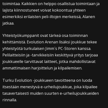
toimintaa. Kaikkien on helppo osallistua toimintaan ja
lajista kiinnostuneet voivat kokoontua yhteen
esimerkiksi erilaisten peli-iltojen merkeissä, Alanen
jatkaa.
Yhteistyökumppanit ovat tärkeä osa toiminnan
kehittämistä. Evolution Arenan lisäksi joukkue tekee
yhteistyötä turkulaisen Jimm´s PC-Storen kanssa.
Pelilaitteisiin ja -tarvikkeisiin keskittyvä yritys tarjoaa
joukkueelle tarvittavat laitteet, jotka mahdollistavat
ammattimaisen harjoittelun ja kilpailemisen.
Turku Evolution -joukkueen tavoitteena on luoda
itsestään menestyvä e-urheilujoukkue, joka kilpailee
tasavertaisesti muiden suurten e-urheilujoukkueiden
rinnalla.