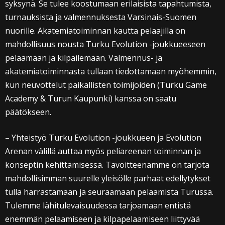
syksynä. Se tulee koostumaan erilaisista tapahtumista,
turnauksista ja valmennuksesta Varsinais-Suomen
nuorille. Akatemiatoiminnan kautta pelaajilla on
mahdollisuus nousta Turku Evolution -joukkueeseen
pelaamaan ja kilpailemaan. Valmennus- ja
akatemiatoiminnasta tullaan tiedottamaan myöhemmin,
kun neuvottelut paikallisten toimijoiden (Turku Game
Academy & Turun Kaupunki) kanssa on saatu
päätökseen.
– Yhteistyö Turku Evolution -joukkueen ja Evolution
Arenan välillä auttaa myös peliareenan toiminnan ja
konseptin kehittämisessä. Tavoitteenamme on tarjota
mahdollisimman suurelle yleisölle parhaat edellytykset
tulla harrastamaan ja seuraamaan pelaamista Turussa.
Tulemme lähitulevaisuudessa tarjoamaan entistä
enemmän pelaamiseen ja kilpapelaamiseen liittyvää