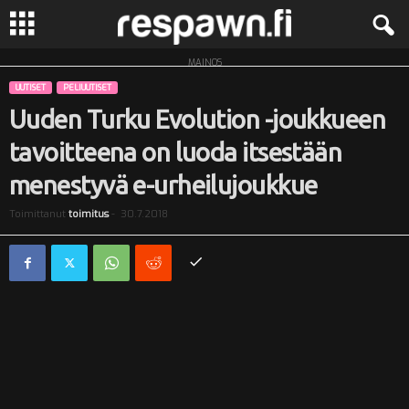
MAINOS
R
UUTISET
PELIUUTISET
e
Uuden Turku Evolution -joukkueen
tavoitteena on luoda itsestään
s
menestyvä e-urheilujoukkue
p
Toimittanut
toimitus
-
30.7.2018
a
w
n
.
f