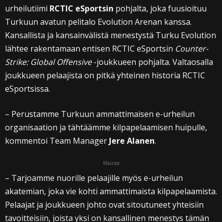
urheilutiimi
RCTIC eSportsin
pohjalta, joka fuusioituu
Turkuun avatun pelitalo Evolution Arenan kanssa.
Kansallista ja kansainvälistä menestystä Turku Evolution
lähtee rakentamaan entisen RCTIC eSportsin
Counter-
Strike: Global Offensive
-joukkueen pohjalta. Valtaosalla
joukkueen pelaajista on pitkä yhteinen historia RCTIC
eSportsissa.
– Perustamme Turkuun ammattimaisen e-urheilun
organisaation ja tähtäämme kilpapelaamisen huipulle,
kommentoi Team Manager
Jere Alanen
.
Mainos
– Tarjoamme nuorille pelaajille myös e-urheilun
akatemian, joka vie kohti ammattimaista kilpapelaamista.
Pelaajat ja joukkueen johto ovat sitoutuneet yhteisiin
tavoitteisiin, joista yksi on kansallinen menestys tämän