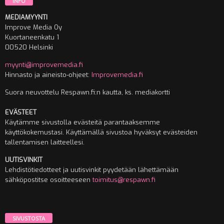
INFO
MEDIAMYYNTI
Improve Media Oy
Kuortaneenkatu 1
00520 Helsinki
myynti@improvemedia.fi
Hinnasto ja aineisto-ohjeet:
Improvemedia.fi
Suora neuvottelu Respawn.fi:n kautta, ks. mediakortti
EVÄSTEET
Käytämme sivustolla evästeitä parantaaksemme
käyttökokemustasi. Käyttämällä sivustoa hyväksyt evästeiden
tallentamisen laitteellesi.
UUTISVINKIT
Lehdistötiedotteet ja uutisvinkit pyydetään lähettämään
sähköpostitse osoitteeseen
toimitus@respawn.fi
SIVUSTOSTA