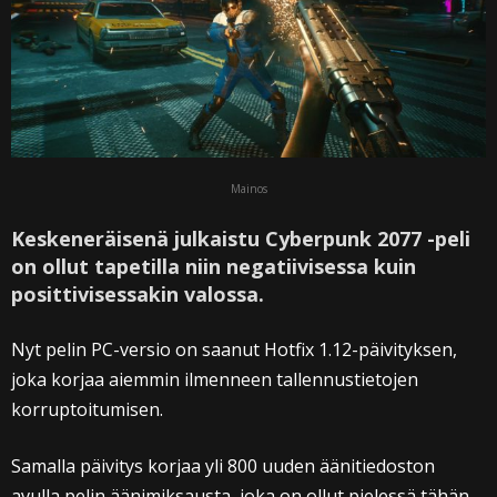
Mainos
Keskeneräisenä julkaistu Cyberpunk 2077 -peli
on ollut tapetilla niin negatiivisessa kuin
posittivisessakin valossa.
Nyt pelin PC-versio on saanut Hotfix 1.12-päivityksen,
joka korjaa aiemmin ilmenneen tallennustietojen
korruptoitumisen.
Samalla päivitys korjaa yli 800 uuden äänitiedoston
avulla pelin äänimiksausta, joka on ollut pielessä tähän