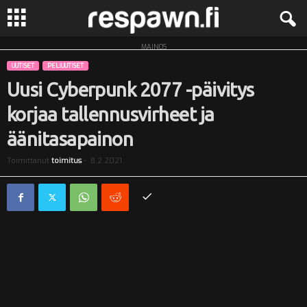
MAINOS
R
UUTISET
PELIUUTISET
e
Uusi Cyberpunk 2077 -päivitys
korjaa tallennusvirheet ja
s
äänitasapainon
p
Toimittanut
toimitus
-
8.2.2021
a
w
n
.
f