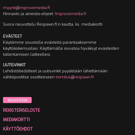
myynti@improvemedia.fi
Hinnasto ja aineisto-ohjeet:
Improvemedia.fi
Suora neuvottelu Respawn.fi:n kautta, ks. mediakortti
EVÄSTEET
Käytämme sivustolla evästeitä parantaaksemme
käyttökokemustasi. Käyttämällä sivustoa hyväksyt evästeiden
tallentamisen laitteellesi.
UUTISVINKIT
Lehdistötiedotteet ja uutisvinkit pyydetään lähettämään
sähköpostitse osoitteeseen
toimitus@respawn.fi
SIVUSTOSTA
REKISTERISELOSTE
MEDIAKORTTI
KÄYTTÖEHDOT