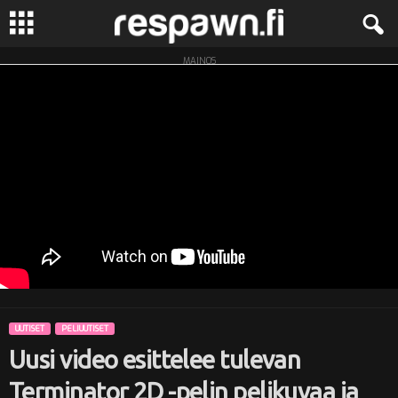
MAINOS
R
e
s
p
a
w
n
UUTISET
PELIUUTISET
.
Uusi video esittelee tulevan
f
Terminator 2D -pelin pelikuvaa ja