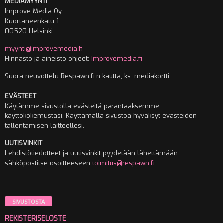
MEDIAMYYNTI
Improve Media Oy
Kuortaneenkatu 1
00520 Helsinki
myynti@improvemedia.fi
Hinnasto ja aineisto-ohjeet:
Improvemedia.fi
Suora neuvottelu Respawn.fi:n kautta, ks. mediakortti
EVÄSTEET
Käytämme sivustolla evästeitä parantaaksemme
käyttökokemustasi. Käyttämällä sivustoa hyväksyt evästeiden
tallentamisen laitteellesi.
UUTISVINKIT
Lehdistötiedotteet ja uutisvinkit pyydetään lähettämään
sähköpostitse osoitteeseen
toimitus@respawn.fi
SIVUSTOSTA
REKISTERISELOSTE