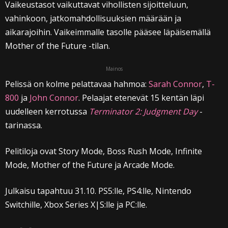
Vaikeustasot vaikuttavat vihollisten sijoitteluun,
vahinkoon, jatkomahdollisuuksien määrään ja
aikarajoihin. Vaikeimmalle tasolle pääsee läpäisemällä
Mother of the Future -tilan.
Mainos
Pelissä on kolme pelattavaa hahmoa:
Sarah Connor
,
T-
800
ja
John Connor
. Pelaajat etenevät 15 kentän läpi
uudelleen kerrotussa
Terminator 2: Judgment Day
-
tarinassa.
Pelitiloja ovat Story Mode, Boss Rush Mode, Infinite
Mode, Mother of the Future ja Arcade Mode.
Julkaisu tapahtuu 31.10. PS5:lle, PS4:lle, Nintendo
Switchille, Xbox Series X|S:lle ja PC:lle.