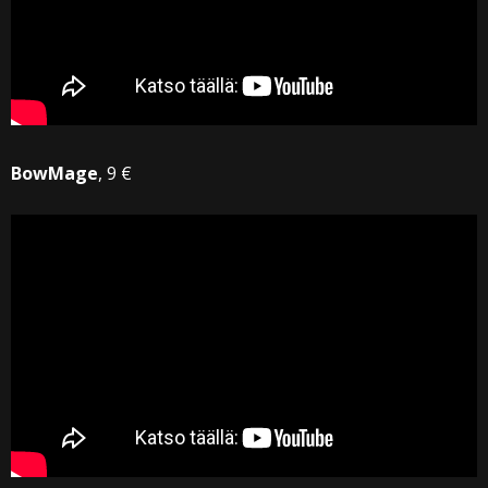
BowMage
, 9 €