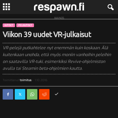
MAINOS
R
UUTISET
PELIUUTISET
e
Viikon 39 uudet VR-julkaisut
s
VR-pelejä putkahtelee nyt enemmän kuin koskaan. Älä
kuitenkaan unohda, että myös moniin vanhoihin peleihin
p
on saatavilla VR-tuki, esimerkiksi Revive-ohjelmiston
a
avulla tai Steamin beta-ohjelmien kautta.
w
Toimittanut
toimitus
-
1.10.2016
n
.
f