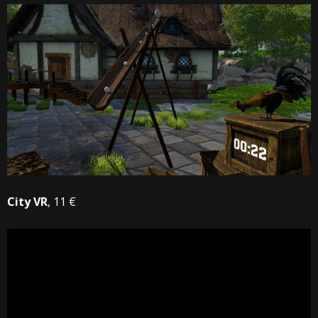
City VR
, 11 €