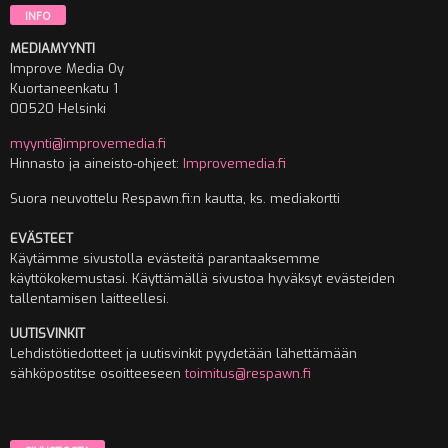
INFO
MEDIAMYYNTI
Improve Media Oy
Kuortaneenkatu 1
00520 Helsinki
myynti@improvemedia.fi
Hinnasto ja aineisto-ohjeet:
Improvemedia.fi
Suora neuvottelu Respawn.fi:n kautta, ks. mediakortti
EVÄSTEET
Käytämme sivustolla evästeitä parantaaksemme
käyttökokemustasi. Käyttämällä sivustoa hyväksyt evästeiden
tallentamisen laitteellesi.
UUTISVINKIT
Lehdistötiedotteet ja uutisvinkit pyydetään lähettämään
sähköpostitse osoitteeseen
toimitus@respawn.fi