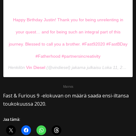
Happy Birthday Justin! Thank you for being unrelenting in
your quest… and for being such an integral part of this
journey. Blessed to call you a brother. #Fast92020 #FastBDay
#Fatherhood #partnersincreativity
Henkilön
Vin Diesel
(@vindiesel) jakama julkaisu
Loka 11, 2019 kello 8.30 PDT
Mainos
Fast & Furious 9 -elokuvan on määrä saada ensi-iltansa
toukokuussa 2020.
Jaa tämä: