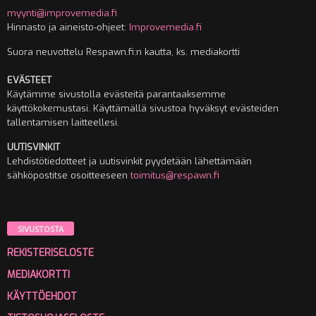
myynti@improvemedia.fi
Hinnasto ja aineisto-ohjeet:
Improvemedia.fi
Suora neuvottelu Respawn.fi:n kautta, ks. mediakortti
EVÄSTEET
Käytämme sivustolla evästeitä parantaaksemme
käyttökokemustasi. Käyttämällä sivustoa hyväksyt evästeiden
tallentamisen laitteellesi.
UUTISVINKIT
Lehdistötiedotteet ja uutisvinkit pyydetään lähettämään
sähköpostitse osoitteeseen
toimitus@respawn.fi
SIVUSTOSTA
REKISTERISELOSTE
MEDIAKORTTI
KÄYTTÖEHDOT