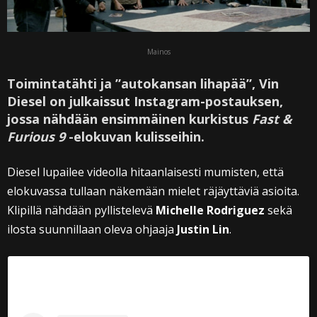
Mainos
Toimintatähti ja ”autokansan lihapää”, Vin
Diesel on julkaissut Instagram-postauksen,
jossa nähdään ensimmäinen kurkistus
Fast &
Furious 9
-elokuvan kulisseihin.
Diesel lupailee videolla hitaanlaisesti mumisten, että
elokuvassa tullaan näkemään mielet räjäyttäviä asioita.
Klipillä nähdään pyllistelevä
Michelle Rodriguez
sekä
ilosta suunnillaan oleva ohjaaja
Justin Lin
.