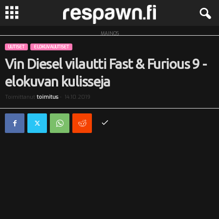
MAINOS
R
UUTISET
ELOKUVAUUTISET
e
Vin Diesel vilautti Fast & Furious 9 -
elokuvan kulisseja
s
Toimittanut
toimitus
-
14.10.2019
p
a
w
n
.
f