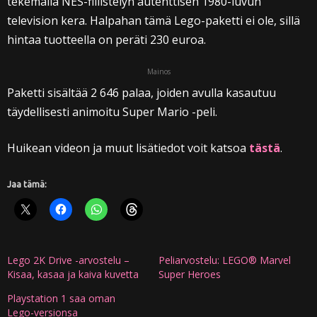
tekemällä NES-fiilistelyn autenttisen 1980-luvun
television kera. Halpahan tämä Lego-paketti ei ole, sillä
hintaa tuotteella on peräti 230 euroa.
Mainos
Paketti sisältää 2 646 palaa, joiden avulla kasautuu
täydellisesti animoitu Super Mario -peli.
Huikean videon ja muut lisätiedot voit katsoa
tästä
.
Jaa tämä:
Lego 2K Drive -arvostelu –
Peliarvostelu: LEGO® Marvel
Kisaa, kasaa ja kaiva kuvetta
Super Heroes
Playstation 1 saa oman
Lego-versionsa