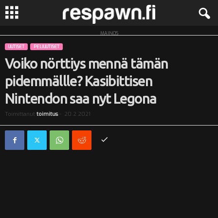
MAINOS
R
UUTISET
PELIUUTISET
e
Voiko nörttiys mennä tämän
pidemmällle? Kasibittisen
s
Nintendon saa nyt Legona
p
Toimittanut
toimitus
-
20.2.2021
a
w
n
.
f