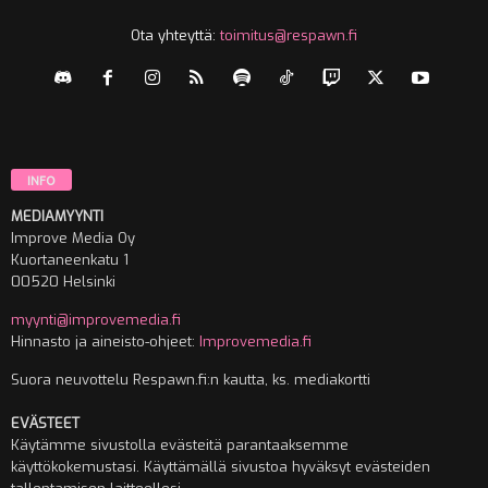
Ota yhteyttä:
toimitus@respawn.fi
INFO
MEDIAMYYNTI
Improve Media Oy
Kuortaneenkatu 1
00520 Helsinki
myynti@improvemedia.fi
Hinnasto ja aineisto-ohjeet:
Improvemedia.fi
Suora neuvottelu Respawn.fi:n kautta, ks. mediakortti
EVÄSTEET
Käytämme sivustolla evästeitä parantaaksemme
käyttökokemustasi. Käyttämällä sivustoa hyväksyt evästeiden