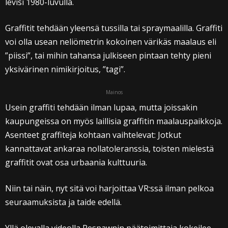
levisi 1980-luvulla.
Graffitit tehdään yleensä tussilla tai spraymaalilla. Graffiti
voi olla usean neliömetrin kokoinen värikäs maalaus eli
”piissi”, tai mihin tahansa julkiseen pintaan tehty pieni
yksivärinen nimikirjoitus, ”tagi”.
Mainos
Usein graffiti tehdään ilman lupaa, mutta joissakin
kaupungeissa on myös laillisia graffitin maalauspaikkoja.
Asenteet graffiteja kohtaan vaihtelevat: Jotkut
kannattavat ankaraa nollatoleranssia, toisten mielestä
graffitit ovat osa urbaania kulttuuria.
Niin tai näin, nyt sitä voi harjoittaa VR:ssä ilman pelkoa
seuraamuksista ja taide edellä.