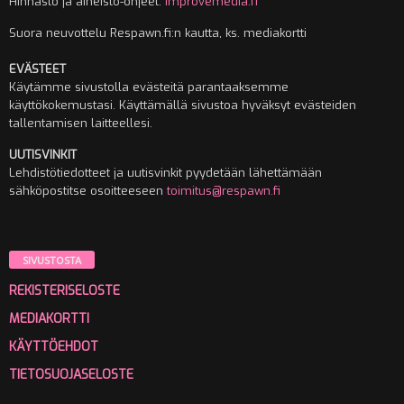
Hinnasto ja aineisto-ohjeet:
Improvemedia.fi
Suora neuvottelu Respawn.fi:n kautta, ks. mediakortti
EVÄSTEET
Käytämme sivustolla evästeitä parantaaksemme
käyttökokemustasi. Käyttämällä sivustoa hyväksyt evästeiden
tallentamisen laitteellesi.
UUTISVINKIT
Lehdistötiedotteet ja uutisvinkit pyydetään lähettämään
sähköpostitse osoitteeseen
toimitus@respawn.fi
SIVUSTOSTA
REKISTERISELOSTE
MEDIAKORTTI
KÄYTTÖEHDOT
TIETOSUOJASELOSTE