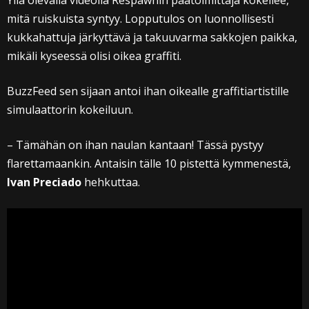
Yllä olevalla videolla Respawnin päätoimittaja kokeilee,
mitä ruiskuista syntyy. Lopputulos on luonnollisesti
kukkahattuja järkyttävä ja takuuvarma sakkojen paikka,
mikäli kyseessä olisi oikea graffiti.
BuzzFeed sen sijaan antoi ihan oikealle graffitiartistille
simulaattorin kokeiluun.
– Tämähän on ihan naulan kantaan! Tässä pystyy
flarettamaankin. Antaisin tälle 10 pistettä kymmenestä,
Ivan Preciado
hehkuttaa.