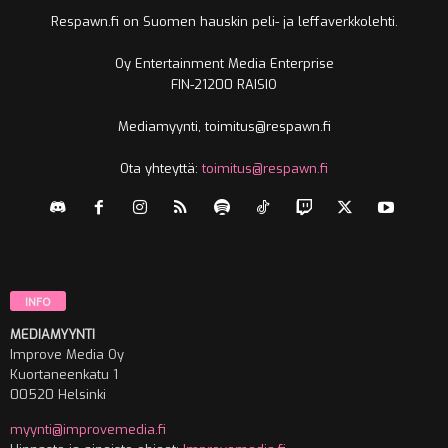
Respawn.fi on Suomen hauskin peli- ja leffaverkkolehti.
Oy Entertainment Media Enterprise
FIN-21200 RAISIO
Mediamyynti, toimitus@respawn.fi
Ota yhteyttä:
toimitus@respawn.fi
INFO
MEDIAMYYNTI
Improve Media Oy
Kuortaneenkatu 1
00520 Helsinki
myynti@improvemedia.fi