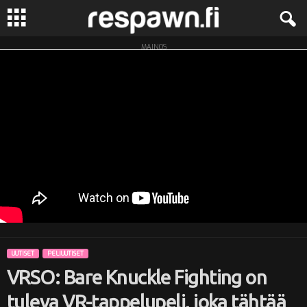
MAINOS
R
e
s
p
a
w
n
UUTISET
PELIUUTISET
.
VRSO: Bare Knuckle Fighting on
f
tuleva VR-tappelupeli, joka tähtää