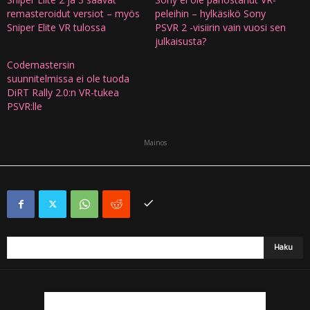
remasteroidut versiot – myös
peleihin – hylkäsikö Sony
Sniper Elite VR tulossa
PSVR 2 -visiirin vain vuosi sen
julkaisusta?
Codemastersin
suunnitelmissa ei ole tuoda
DiRT Rally 2.0:n VR-tukea
PSVR:lle
Mainos