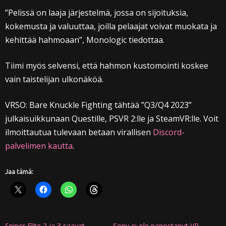
”Pelissä on laaja järjestelmä, jossa on sijoituksia,
kokemusta ja valuuttaa, joilla pelaajat voivat muokata ja
kehittää hahmoaan”, Monologic tiedottaa.
Tiimi myös selvensi, että hahmon kustomointi koskee
vain taistelijan ulkonäköä.
VRSO: Bare Knuckle Fighting tähtää ”Q3/Q4 2023”
julkaisuikkunaan Questille, PSVR 2:lle ja SteamVR:lle. Voit
ilmoittautua tulevaan betaan virallisen
Discord-
palvelimen kautta
.
Jaa tämä:
Sniper Elite 2 ja 3 saavat
Sony ei ole panostanut VR-