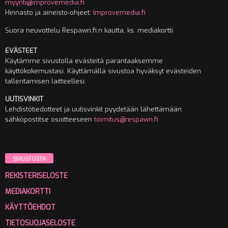
myynti@improvemedia.fi
Hinnasto ja aineisto-ohjeet:
Improvemedia.fi
Suora neuvottelu Respawn.fi:n kautta, ks. mediakortti
EVÄSTEET
Käytämme sivustolla evästeitä parantaaksemme
käyttökokemustasi. Käyttämällä sivustoa hyväksyt evästeiden
tallentamisen laitteellesi.
UUTISVINKIT
Lehdistötiedotteet ja uutisvinkit pyydetään lähettämään
sähköpostitse osoitteeseen
toimitus@respawn.fi
SIVUSTOSTA
REKISTERISELOSTE
MEDIAKORTTI
KÄYTTÖEHDOT
TIETOSUOJASELOSTE