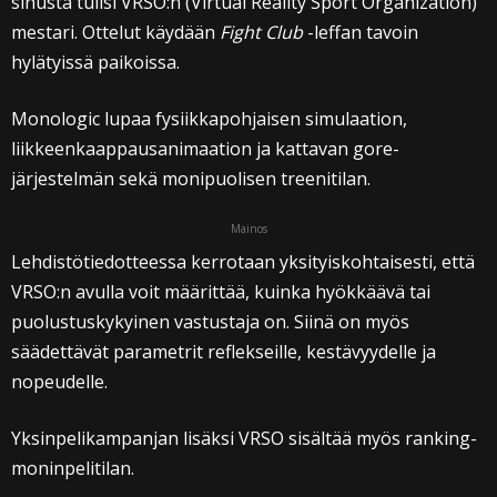
sinusta tulisi VRSO:n (Virtual Reality Sport Organization)
mestari. Ottelut käydään
Fight Club
-leffan tavoin
hylätyissä paikoissa.
Monologic lupaa fysiikkapohjaisen simulaation,
liikkeenkaappausanimaation ja kattavan gore-
järjestelmän sekä monipuolisen treenitilan.
Mainos
Lehdistötiedotteessa kerrotaan yksityiskohtaisesti, että
VRSO:n avulla voit määrittää, kuinka hyökkäävä tai
puolustuskykyinen vastustaja on. Siinä on myös
säädettävät parametrit reflekseille, kestävyydelle ja
nopeudelle.
Yksinpelikampanjan lisäksi VRSO sisältää myös ranking-
moninpelitilan.