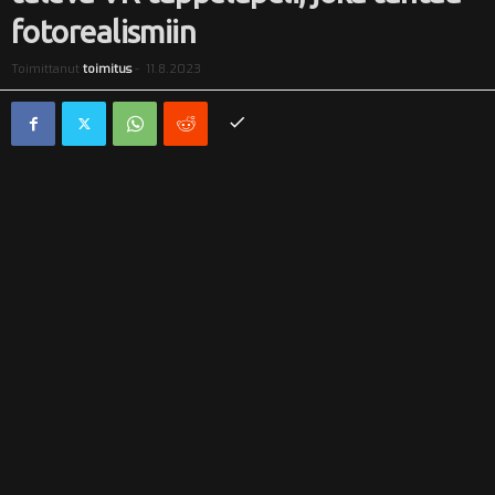
fotorealismiin
i
Toimittanut
toimitus
-
11.8.2023