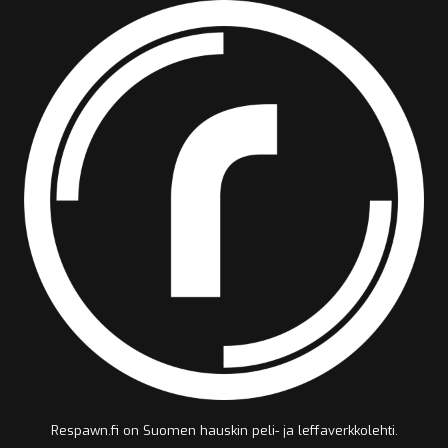
Respawn.fi on Suomen hauskin peli- ja leffaverkkolehti.