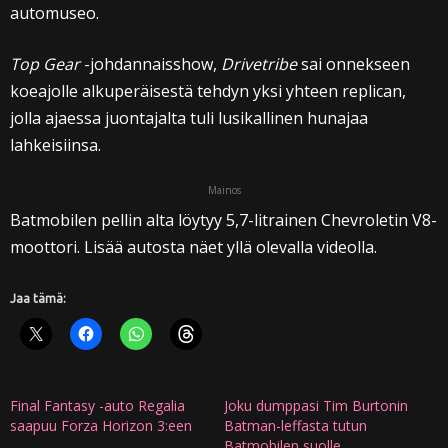
automuseo.
Top Gear
-johdannaisshow,
Drivetribe
sai onnekseen
koeajolle alkuperäisestä tehdyn yksi yhteen replican,
jolla ajaessa juontajalta tuli lusikallinen hunajaa
lahkeisiinsa.
Mainos
Batmobilen pellin alta löytyy 5,7-litrainen Chevroletin V8-
moottori. Lisää autosta näet yllä olevalla videolla.
Jaa tämä:
Final Fantasy -auto Regalia
Joku dumppasi Tim Burtonin
saapuu Forza Horizon 3:een
Batman-leffasta tutun
Batmobilen suolle