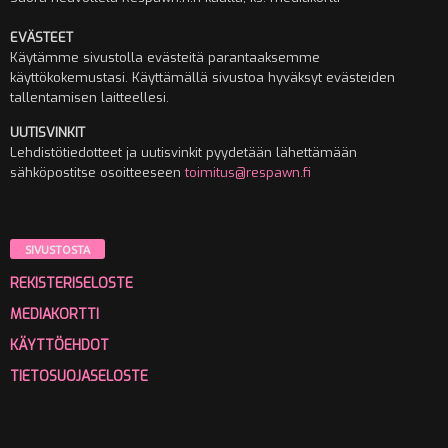
EVÄSTEET
Käytämme sivustolla evästeitä parantaaksemme
käyttökokemustasi. Käyttämällä sivustoa hyväksyt evästeiden
tallentamisen laitteellesi.
UUTISVINKIT
Lehdistötiedotteet ja uutisvinkit pyydetään lähettämään
sähköpostitse osoitteeseen
toimitus@respawn.fi
SIVUSTOSTA
REKISTERISELOSTE
MEDIAKORTTI
KÄYTTÖEHDOT
TIETOSUOJASELOSTE