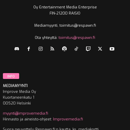
Oy Entertainment Media Enterprise
FIN-21200 RAISIO
Mediamyynti, toimitus@respawn.fi
Ota yhteyttä:
toimitus@respawn.fi
INFO
MEDIAMYYNTI
Improve Media Oy
Kuortaneenkatu 1
00520 Helsinki
myynti@improvemedia.fi
Hinnasto ja aineisto-ohjeet:
Improvemedia.fi
Suora neuvottelu Respawn.fi:n kautta, ks. mediakortti