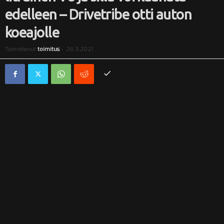
edelleen – Drivetribe otti auton
i
koeajolle
Toimittanut
toimitus
-
26.3.2021