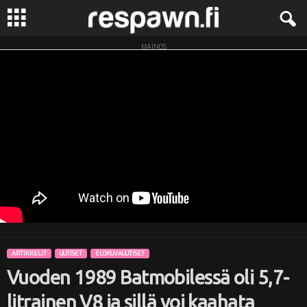
MAINOS
R
e
s
p
a
w
n
ARTIKKELIT
UUTISET
ELOKUVAUUTISET
.
Vuoden 1989 Batmobilessä oli 5,7-
f
litrainen V8 ja sillä voi kaahata