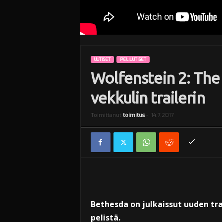
UUTISET
PELIUUTISET
Wolfenstein 2: The
vekkulin trailerin
Toimittanut
toimitus
-
14.7.2017
Bethesda on julkaissut uuden tra
pelistä.