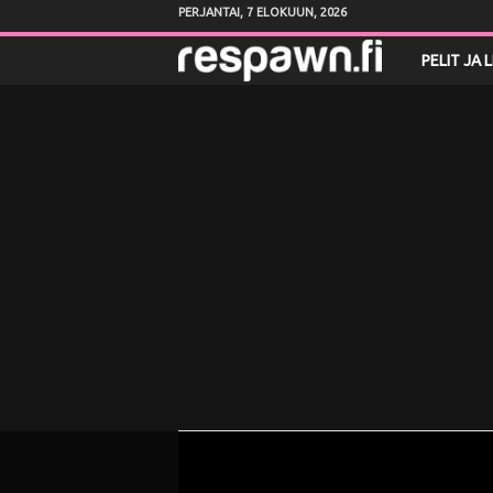
PERJANTAI, 7 ELOKUUN, 2026
R
PELIT JA 
e
s
p
a
w
n
.
f