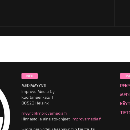
INFO
SIV
MEDIAMYYNTI
REKI
Improve Media Oy
MEDI
Kuortaneenkatu 1
00520 Helsinki
KÄY
TIET
myynti@improvemedia.fi
Hinnasto ja aineisto-ohjeet:
Improvemedia.fi
Suora neuvottelu Respawn.fi:n kautta, ks.