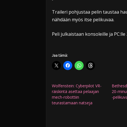
Traileri pohjustaa pelin taustaa hau
nähdään myös itse pelikuvaa.
Peli julkaistaan konsoleille ja PC:lle
Jaa tämä:
Wolfenstein: Cyberpilot VR-
Bethesda 
räiskintä asettaa pelaajan
20-minuu
mech-robottiin
-pelikuv
teurastamaan natseja