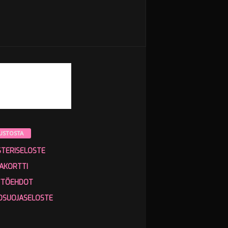
USTOSTA
STERISELOSTE
AKORTTI
TTÖEHDOT
OSUOJASELOSTE