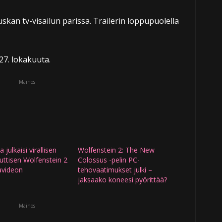
skan tv-visailun parissa. Trailerin loppupuolella
 27. lokakuuta.
Mainos
julkaisi virallisen
Wolfenstein 2: The New
ttisen Wolfenstein 2
Colossus -pelin PC-
avideon
tehovaatimukset julki –
jaksaako koneesi pyörittää?
Mainos